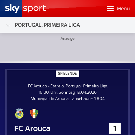
Menü
PORTUGAL, PRIMEIRA LIGA
FC Arouca - Estrela; Portugal, Primeira Liga
S
SPIELENDE
P
I
FC Arouca - Estrela. Portugal, Primeira Liga.
E
L
16:30, Uhr, Sonntag, 19.04.2026.
E
Z
Municipal de Arouca
Zuschauer:
1.804.
N
D
u
E
s
c
h
FC Arouca
1
a