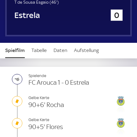
u
4
T de Sousa Esgaio (
46'
)
e
6
Estrela
0
r
.
m
i
n
u
t
Spielfilm
Tabelle
Daten
Aufstellung
e
Spielende
FC Arouca 1 - 0 Estrela
Gelbe Karte
90+6' Rocha
Gelbe Karte
90+5' Flores