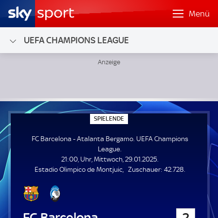
Menü
UEFA CHAMPIONS LEAGUE
FC Barcelona - Atalanta Bergamo; UEFA Champions League
S
SPIELENDE
P
I
FC Barcelona - Atalanta Bergamo. UEFA Champions
E
L
League.
E
21:00, Uhr, Mittwoch, 29.01.2025.
N
D
Z
Estadio Olimpico de Montjuic
Zuschauer:
42.728.
E
u
s
c
h
FC Barcelona
2