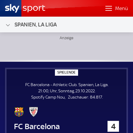
Menü
SPANIEN, LA LIGA
FC Barcelona - Athletic Club; Spanien, La Liga
S
SPIELENDE
P
I
FC Barcelona - Athletic Club. Spanien, La Liga.
E
L
21:00, Uhr, Sonntag, 23.10.2022.
E
Z
Spotify Camp Nou
Zuschauer:
84.817.
N
D
u
E
s
c
h
FC Barcelona
4
a