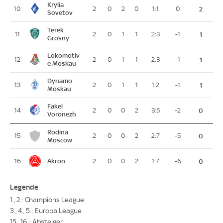
Krylia
10
2
0
2
0
1:1
0
2
Sovetov
Terek
11
2
0
1
1
2:3
-1
1
Grosny
Lokomotiv
12
2
0
1
1
2:3
-1
1
e Moskau
Dynamo
13
2
0
1
1
1:2
-1
1
Moskau
Fakel
14
2
0
0
2
3:5
-2
0
Voronezh
Rodina
15
2
0
0
2
2:7
-5
0
Moscow
Akron
16
2
0
0
2
1:7
-6
0
Legende
1., 2.: Champions League
3., 4., 5.: Europa League
15., 16.: Absteiger