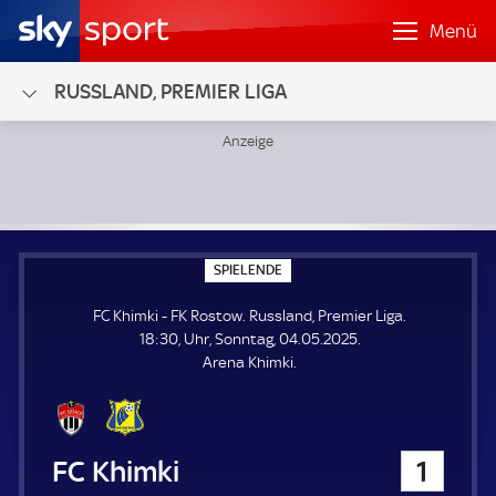
Menü
RUSSLAND, PREMIER LIGA
FC Khimki - FK Rostow; Russland, Premier Liga
S
SPIELENDE
P
I
FC Khimki - FK Rostow. Russland, Premier Liga.
E
L
18:30, Uhr, Sonntag, 04.05.2025.
E
Arena Khimki.
N
D
E
FC Khimki
1