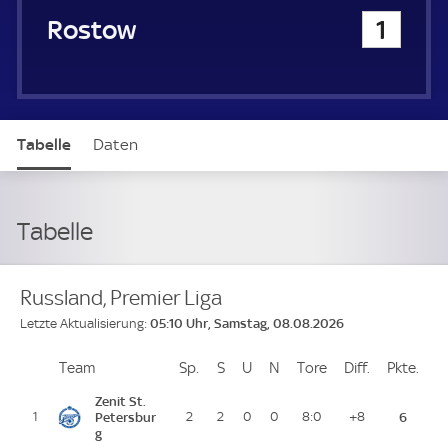
FK Rostow
1
Tabelle
Daten
Tabelle
Russland, Premier Liga
05:10 Uhr, Samstag, 08.08.2026
Letzte Aktualisierung:
Team
Team
Sp.
Spiele
S
Siege
U
Unentschieden
N
Niederlagen
Tore
Tore
Diff.
Differenz
Pkte.
Pun
Platz
Zenit St.
1
Petersbur
2
2
0
0
8:0
+8
6
g