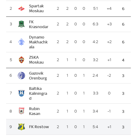
Spartak
2
2
2
0
0
5:1
+4
6
Moskau
FK
3
2
2
0
0
6:3
+3
6
Krasnodar
Dynamo
4
Makhachk
2
2
0
0
4:2
+2
6
ala
ZSKA
5
2
1
1
0
3:2
+1
4
Moskau
Gazovik
6
2
1
0
1
2:4
-2
3
Orenburg
Baltika
7
Kaliningra
2
1
0
1
3:3
0
3
d
Rubin
8
2
1
0
1
3:4
-1
3
Kasan
FK Rostow
9
2
1
0
1
5:4
+1
3