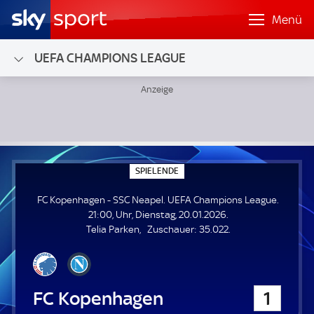
Menü
UEFA CHAMPIONS LEAGUE
FC Kopenhagen - SSC Neapel; UEFA Champions League
S
SPIELENDE
P
I
FC Kopenhagen - SSC Neapel. UEFA Champions League.
E
L
21:00, Uhr, Dienstag, 20.01.2026.
E
Z
Telia Parken
Zuschauer:
35.022.
N
D
u
E
s
c
h
FC Kopenhagen
1
a