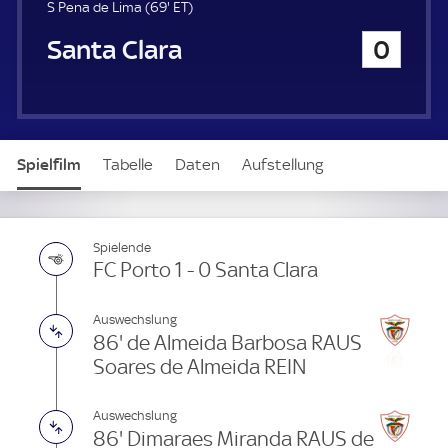
u
6
E
S Pena de Lima (
69'
ET
)
e
9
T
Santa Clara
0
r
.
m
i
n
u
t
Spielfilm
Tabelle
Daten
Aufstellung
e
Spielende
FC Porto 1 - 0 Santa Clara
Auswechslung
86' de Almeida Barbosa RAUS
Soares de Almeida REIN
Auswechslung
86' Dimaraes Miranda RAUS de