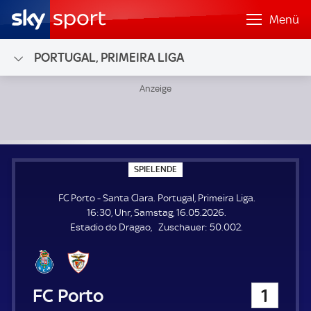
Menü
PORTUGAL, PRIMEIRA LIGA
FC Porto - Santa Clara; Portugal, Primeira Liga
S
SPIELENDE
P
I
FC Porto - Santa Clara. Portugal, Primeira Liga.
E
L
16:30, Uhr, Samstag, 16.05.2026.
E
Z
Estadio do Dragao
Zuschauer:
50.002.
N
D
u
E
s
c
h
FC Porto
1
a