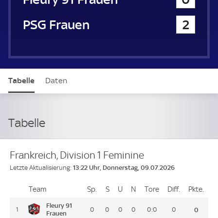
Paris Saint-Germain Frauen
2
Tabelle
Daten
Tabelle
Frankreich, Division 1 Feminine
13:22 Uhr, Donnerstag, 09.07.2026
Letzte Aktualisierung:
Team
Team
Sp.
Spiele
S
Siege
U
Unentschieden
N
Niederlagen
Tore
Tore
Diff.
Differenz
Pkte.
Pun
Platz
Fleury 91
1
0
0
0
0
0:0
0
0
Frauen