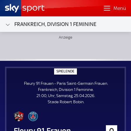
Menü
FRANKREICH, DIVISION 1 FEMININE
Fleury 91 Frauen - Paris Saint-Germain Frauen; Frankreich, 
S
SPIELENDE
P
I
Fleury 91 Frauen - Paris Saint-Germain Frauen.
E
L
Frankreich, Division 1 Feminine.
E
21:00, Uhr, Samstag, 25.04.2026.
N
D
Stade Robert Bobin.
E
Fleury 91 Frauen
0