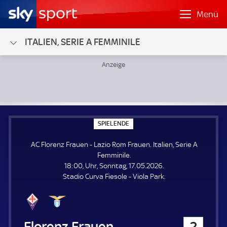
Menü
ITALIEN, SERIE A FEMMINILE
AC Florenz Frauen - Lazio Rom Frauen; Italien, Serie A Fem
S
SPIELENDE
P
I
AC Florenz Frauen - Lazio Rom Frauen. Italien, Serie A
E
L
Femminile.
E
18:00, Uhr, Sonntag, 17.05.2026.
N
D
Stadio Curva Fiesole - Viola Park.
E
AC Florenz Frauen
2