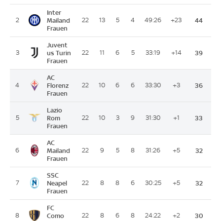
Inter
2
Mailand
22
13
5
4
49:26
+23
44
Frauen
Juvent
3
us Turin
22
11
6
5
33:19
+14
39
Frauen
AC
4
Florenz
22
10
6
6
33:30
+3
36
Frauen
Lazio
5
Rom
22
10
3
9
31:30
+1
33
Frauen
AC
6
Mailand
22
9
5
8
31:26
+5
32
Frauen
SSC
7
Neapel
22
8
8
6
30:25
+5
32
Frauen
FC
8
Como
22
8
6
8
24:22
+2
30