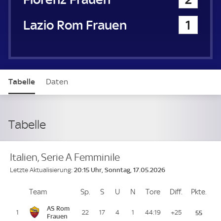
Lazio Rom Frauen
1
Tabelle
Daten
Tabelle
Italien, Serie A Femminile
20:15 Uhr, Sonntag, 17.05.2026
Letzte Aktualisierung:
Team
Team
Sp.
Spiele
S
Siege
U
Unentschieden
N
Niederlagen
Tore
Tore
Diff.
Differenz
Pkte.
Pun
Platz
AS Rom
1
22
17
4
1
44:19
+25
55
Frauen