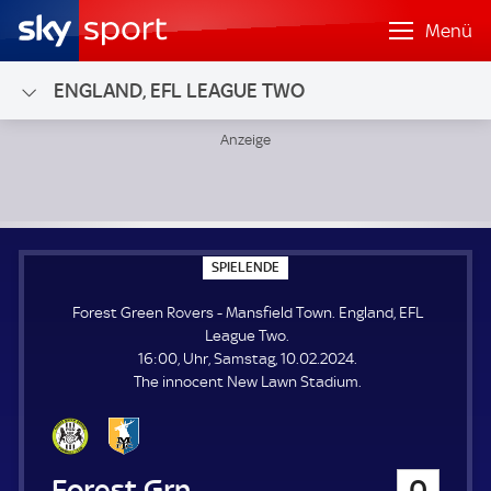
Menü
ENGLAND, EFL LEAGUE TWO
Forest Green Rovers - Mansfield Town; England, EFL Leagu
S
SPIELENDE
P
I
Forest Green Rovers - Mansfield Town. England, EFL
E
L
League Two.
E
16:00, Uhr, Samstag, 10.02.2024.
N
D
The innocent New Lawn Stadium.
E
Forest Green Rovers
0