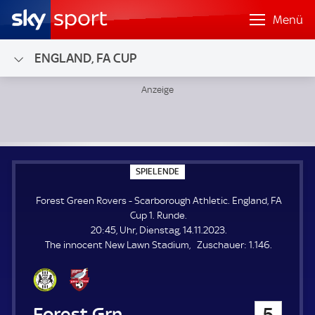
Menü
ENGLAND, FA CUP
Forest Green Rovers - Scarborough Athletic; England, FA C
S
SPIELENDE
P
I
Forest Green Rovers - Scarborough Athletic. England, FA
E
L
Cup 1. Runde.
E
20:45, Uhr, Dienstag, 14.11.2023.
N
D
Z
The innocent New Lawn Stadium
Zuschauer:
1.146.
E
u
s
c
h
Forest Green Rovers
5