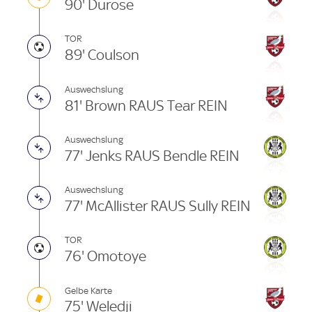
90' Durose
TOR
89' Coulson
Auswechslung
81' Brown RAUS Tear REIN
Auswechslung
77' Jenks RAUS Bendle REIN
Auswechslung
77' McAllister RAUS Sully REIN
TOR
76' Omotoye
Gelbe Karte
75' Weledji