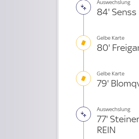
Auswechslung
84' Senss 
Gelbe Karte
80' Freiga
Gelbe Karte
79' Blomq
Auswechslung
77' Stein
REIN