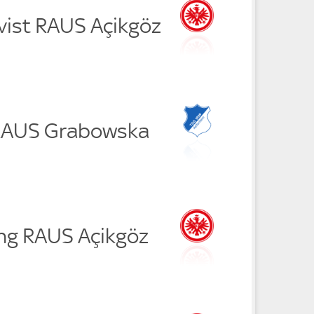
vist RAUS Açikgöz
 RAUS Grabowska
ang RAUS Açikgöz