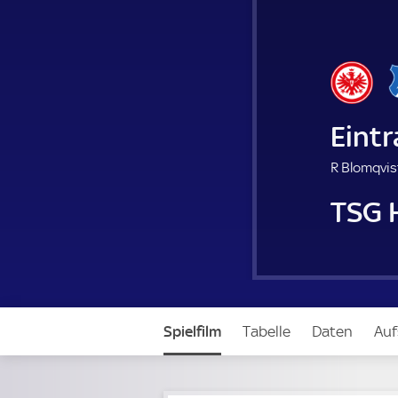
Eintr
R Blomqvis
TSG 
Spielfilm
Tabelle
Daten
Auf