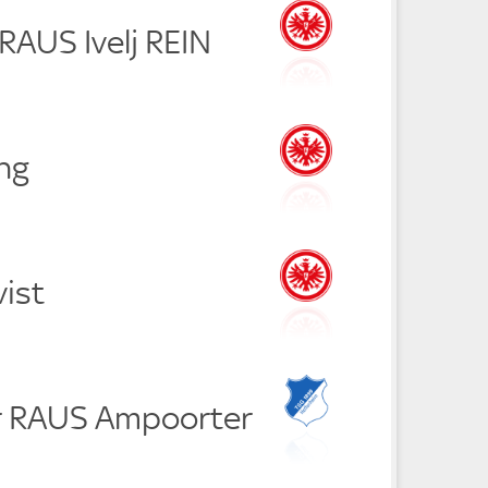
RAUS Ivelj REIN
ng
vist
er RAUS Ampoorter