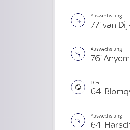
Auswechslung
77' van Di
Auswechslung
76' Anyom
TOR
64' Blomq
Auswechslung
64' Harsc