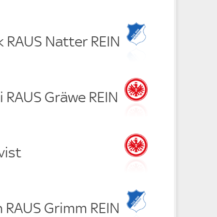
jk RAUS Natter REIN
i RAUS Gräwe REIN
vist
h RAUS Grimm REIN