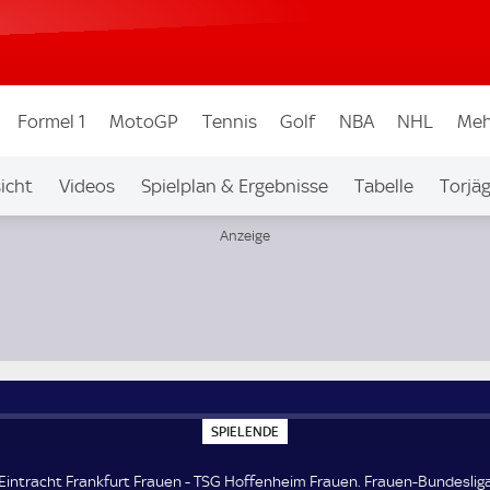
Formel 1
MotoGP
Tennis
Golf
NBA
NHL
Meh
icht
Videos
Spielplan & Ergebnisse
Tabelle
Torjä
uen-Bundesliga
S
SPIELENDE
P
I
E
Eintracht Frankfurt Frauen - TSG Hoffenheim Frauen. Frauen-Bundesliga