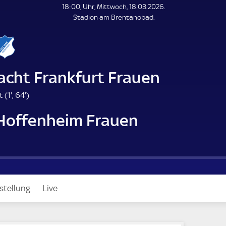
L
18:00, Uhr, Mittwoch, 18.03.2026.
E
Stadion am Brentanobad.
N
D
E
acht Frankfurt Frauen
1
6
t (
1'
,
64'
)
.
4
Hoffenheim Frauen
m
.
i
m
n
i
u
n
t
u
e
t
e
stellung
Live