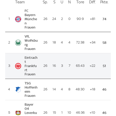
Team
Team
Sp.
Spiele
S
Siege
U
Unentschieden
N
Niederlagen
Tore
Tore
Diff.
Differenz
Pkte.
Pun
Platz
FC
Bayern
1
Münche
26
24
2
0
90:9
+81
74
n
Frauen
VfL
Wolfsbu
2
26
18
4
4
72:38
+34
58
rg
Frauen
Eintrach
t
3
Frankfu
26
16
3
7
65:43
+22
51
rt
Frauen
TSG
Hoffenh
4
26
14
4
8
48:30
+18
46
eim
Frauen
Bayer
04
5
Leverku
26
15
1
10
46:36
+10
46