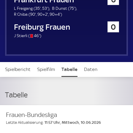
a
u
3
5
7
L Freigang (
35'
,
53'
)
B Dunst (
75'
)
e
9
5
3
9
9
5
R Chiba (
90'
,
90+2'
,
90+4'
)
r
0
.
.
2
4
.
SC Freiburg Frauen
0
.
m
m
.
.
m
m
i
i
m
m
i
s
4
J Stierli (
46'
)
i
n
n
i
i
n
/
6
n
u
u
n
n
u
o
.
u
t
t
u
u
t
m
t
e
e
t
t
e
i
e
e
e
n
Spielbericht
Spielfilm
Tabelle
Daten
u
t
e
Aufstellung
Live
Tabelle
Frauen-Bundesliga
11:57 Uhr, Mittwoch, 10.06.2026
Letzte Aktualisierung: