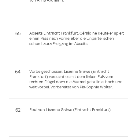
von Alina Axtmann.
65'
Abseits Eintracht Frankfurt. Géraldine Reuteler spielt
einen Pass nach vorne, aber die Unparteiischen
sehen Laura Freigang im Abseits.
64'
Vorbeigeschossen. Lisanne Gräwe (Eintracht
Frankfurt) versucht es mit dem linken Fuß vom
rechten Flügel doch die Murmel geht links hoch und
weit vorbei. Vorbereitet von Pia-Sophie Wolter.
62'
Foul von Lisanne Gräwe (Eintracht Frankfurt).