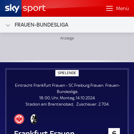
Menü
FRAUEN-BUNDESLIGA
Eintracht Frankfurt Frauen - SC Freiburg Frauen; Frauen-
S
SPIELENDE
P
I
Eintracht Frankfurt Frauen - SC Freiburg Frauen. Frauen-
E
L
Bundesliga.
E
18:00, Uhr, Montag, 14.10.2024.
N
D
Z
Stadion am Brentanobad
Zuschauer:
2.704.
E
u
s
c
h
Eintracht Frankfurt Frauen
6