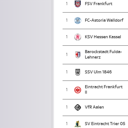
1
FSV Frankfurt
1
FC-Astoria Walldorf
1
KSV Hessen Kassel
Barockstadt Fulda-
1
Lehnerz
1
SSV Ulm 1846
Eintracht Frankfurt
1
II
1
VfR Aalen
1
SV Eintracht Trier 05