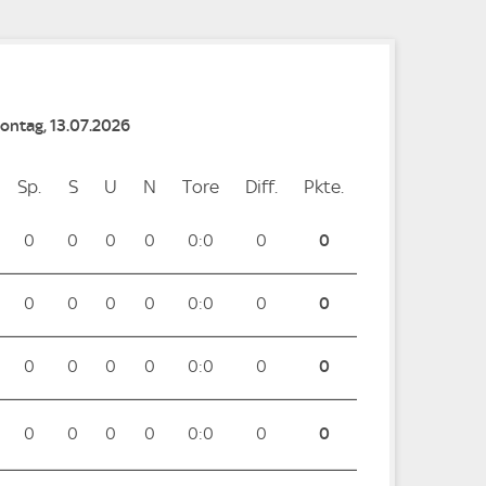
Montag, 13.07.2026
Sp.
Spiele
S
Siege
U
Unentschieden
N
Niederlagen
Tore
Tore
Diff.
Differenz
Pkte.
Punkte
0
0
0
0
0:0
0
0
0
0
0
0
0:0
0
0
0
0
0
0
0:0
0
0
0
0
0
0
0:0
0
0