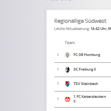
Regionalliga Südwest
Letzte Aktualisierung:
14:42 Uhr, 
Team
Team
Platz
FC 08 Homburg
1
1
SC Freiburg II
1
TSV Steinbach
1. FC Kaiserslautern
1
II