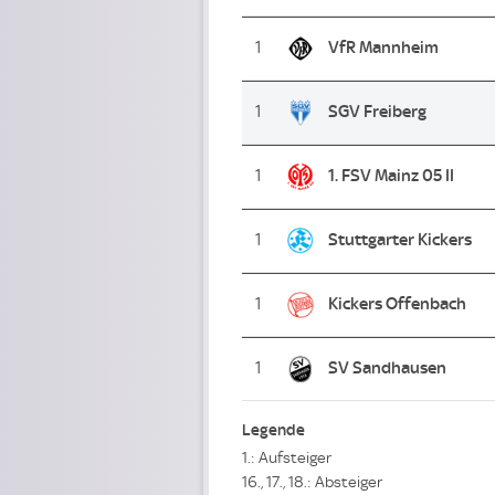
1
VfR Mannheim
1
SGV Freiberg
1
1. FSV Mainz 05 II
1
Stuttgarter Kickers
1
Kickers Offenbach
1
SV Sandhausen
Legende
1.: Aufsteiger
16., 17., 18.: Absteiger