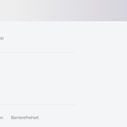
pp
en
Barrierefreiheit