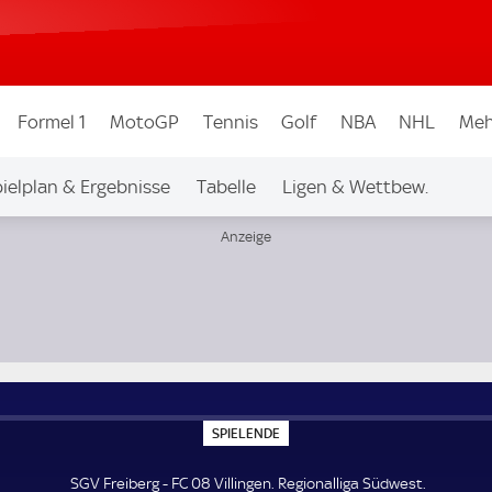
Formel 1
MotoGP
Tennis
Golf
NBA
NHL
Meh
ielplan & Ergebnisse
Tabelle
Ligen & Wettbew.
S
SPIELENDE
P
I
E
SGV Freiberg - FC 08 Villingen. Regionalliga Südwest.