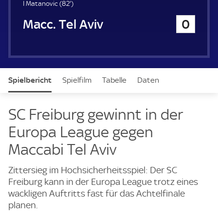
u
8
I Matanovic (
82'
)
e
2
Maccabi Tel Aviv
0
r
.
m
i
n
u
t
Spielbericht
Spielfilm
Tabelle
Daten
e
Aufstellung
Live
SC Freiburg gewinnt in der
Europa League gegen
Maccabi Tel Aviv
Zittersieg im Hochsicherheitsspiel: Der SC
Freiburg kann in der Europa League trotz eines
wackligen Auftritts fast für das Achtelfinale
planen.