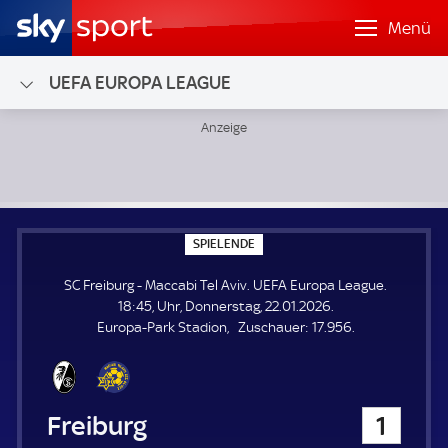
Menü
UEFA EUROPA LEAGUE
SC Freiburg - Maccabi Tel Aviv; UEFA Europa League
S
SPIELENDE
P
I
SC Freiburg - Maccabi Tel Aviv. UEFA Europa League.
E
L
18:45, Uhr, Donnerstag, 22.01.2026.
E
Z
Europa-Park Stadion
Zuschauer:
17.956.
N
D
u
E
s
c
h
SC Freiburg
1
a