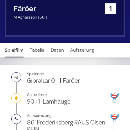
u
Färöer
1
e
r
6
M Agnarsson (
68'
)
8
.
m
i
n
Spielfilm
Tabelle
Daten
Aufstellung
u
t
e
Live
Spielende
Gibraltar 0 - 1 Färöer
Gelbe Karte
90+1' Lamhauge
Auswechslung
86' Frederiksberg RAUS Olsen
REIN