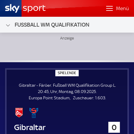
Menü
FUSSBALL WM QUALIFIKATION
Gibraltar - Färöer; Fußball WM Qualifikation Group L
S
SPIELENDE
P
I
Gibraltar - Färöer. Fußball WM Qualifikation Group L.
E
L
20:45, Uhr, Montag, 08.09.2025.
E
Z
Europa Point Stadium
Zuschauer:
1.603.
N
D
u
E
s
c
h
Gibraltar
0
a