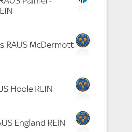
 RAUS Palmer-
EIN
is RAUS McDermott
AUS Hoole REIN
RAUS England REIN