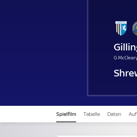
Gill
G McCleary
Shre
Spielfilm
Tabelle
Daten
Auf