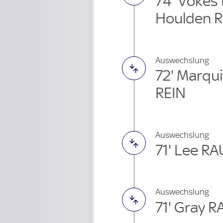
74' Vokes
Houlden R
Auswechslung
72' Marqu
REIN
Auswechslung
71' Lee R
Auswechslung
71' Gray 