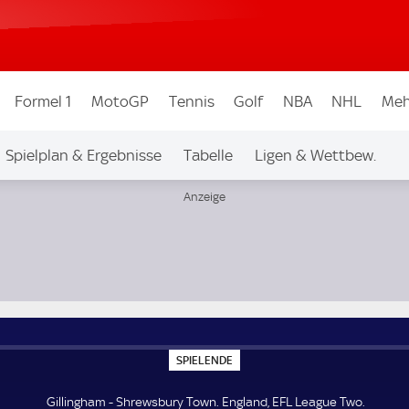
Formel 1
MotoGP
Tennis
Golf
NBA
NHL
Meh
Spielplan & Ergebnisse
Tabelle
Ligen & Wettbew.
S
SPIELENDE
P
I
E
Gillingham - Shrewsbury Town. England, EFL League Two.