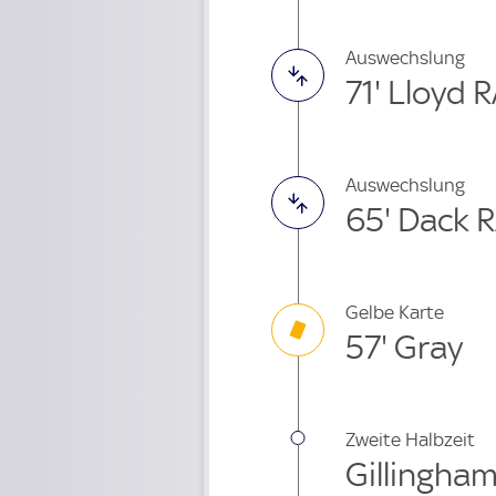
Auswechslung
71' Lloyd 
Auswechslung
65' Dack 
Gelbe Karte
57' Gray
Zweite Halbzeit
Gillingha