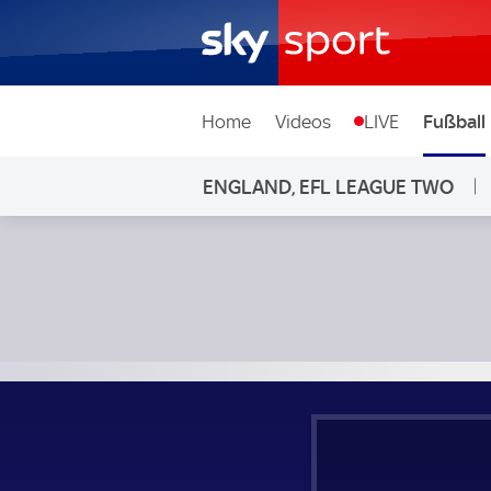
Home
Videos
LIVE
Fußball
ENGLAND, EFL LEAGUE TWO
Gillingham - Shrewsbury Town; England, EFL League Two