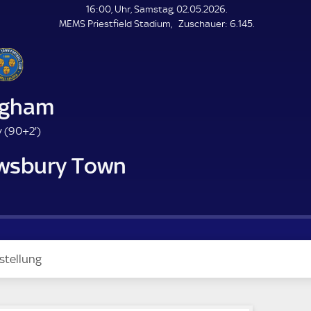
L
16:00, Uhr, Samstag, 02.05.2026.
E
Z
MEMS Priestfield Stadium
Zuschauer:
6.145.
N
D
u
E
s
c
h
a
ingham
u
e
9
 (
90+2'
)
r
2
wsbury Town
.
m
i
n
u
t
e
stellung