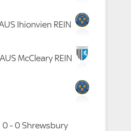
RAUS Ihionvien REIN
RAUS McCleary REIN
m 0 - 0 Shrewsbury