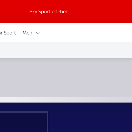
Sky Sport erleben
r Sport
Mehr