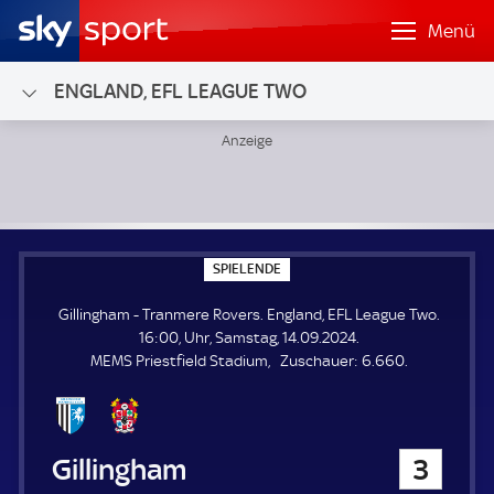
Menü
ENGLAND, EFL LEAGUE TWO
Gillingham - Tranmere Rovers; England, EFL League Two
S
SPIELENDE
P
I
Gillingham - Tranmere Rovers. England, EFL League Two.
E
L
16:00, Uhr, Samstag, 14.09.2024.
E
Z
MEMS Priestfield Stadium
Zuschauer:
6.660.
N
D
u
E
s
c
h
Gillingham
3
a