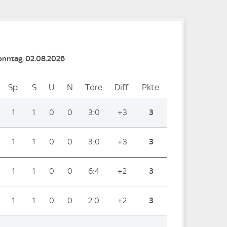
Sonntag, 02.08.2026
Sp.
Spiele
S
Siege
U
Unentschieden
N
Niederlagen
Tore
Tore
Diff.
Differenz
Pkte.
Punkte
1
1
0
0
3:0
+3
3
1
1
0
0
3:0
+3
3
1
1
0
0
6:4
+2
3
1
1
0
0
2:0
+2
3