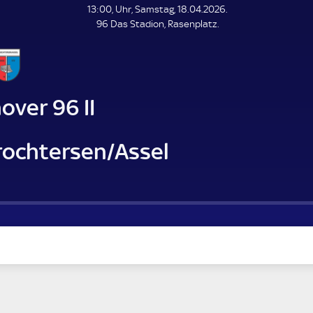
L
13:00, Uhr, Samstag, 18.04.2026.
E
96 Das Stadion, Rasenplatz.
N
D
E
ver 96 II
rochtersen/Assel