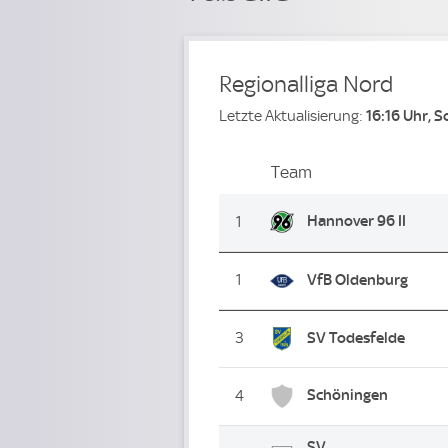
Regionalliga Nord
Letzte Aktualisierung:
16:16 Uhr, 
Team
Team
Platz
Hannover 96 II
1
1
VfB Oldenburg
3
SV Todesfelde
Schöningen
4
SV