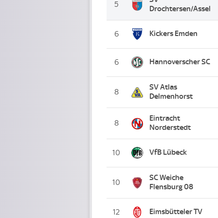
5
Drochtersen/Assel
Kickers Emden
6
Hannoverscher SC
6
SV Atlas
8
Delmenhorst
Eintracht
8
Norderstedt
VfB Lübeck
10
SC Weiche
10
Flensburg 08
Eimsbütteler TV
12