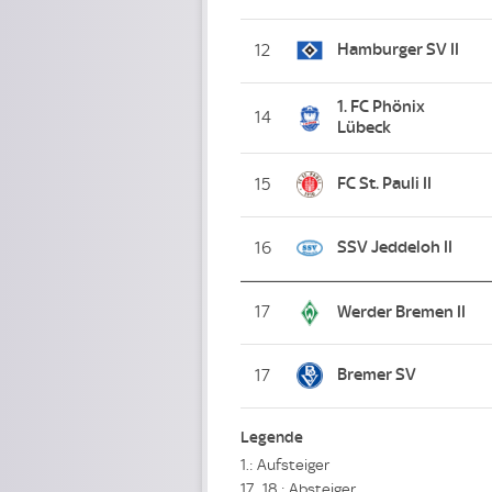
Hamburger SV II
12
1. FC Phönix
14
Lübeck
FC St. Pauli II
15
SSV Jeddeloh II
16
17
Werder Bremen II
Bremer SV
17
Legende
1.: Aufsteiger
17., 18.: Absteiger