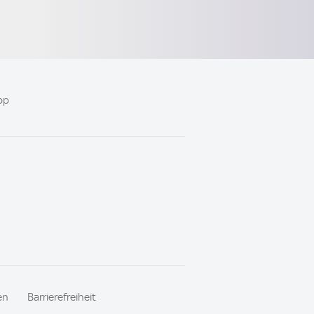
pp
en
Barrierefreiheit