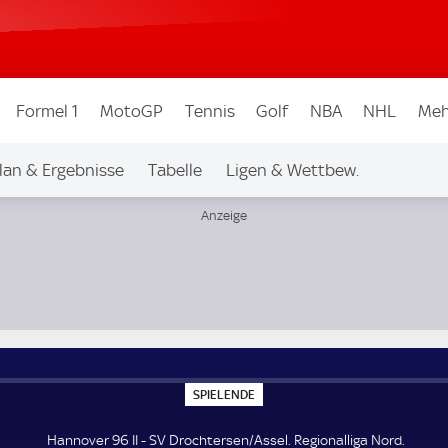
Formel 1
MotoGP
Tennis
Golf
NBA
NHL
Meh
lan & Ergebnisse
Tabelle
Ligen & Wettbew.
S
SPIELENDE
P
I
E
Hannover 96 II - SV Drochtersen/Assel. Regionalliga Nord.