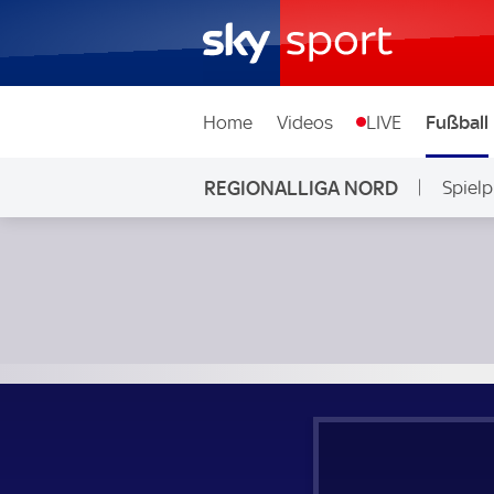
Home
Videos
LIVE
Fußball
REGIONALLIGA NORD
Spielp
Hannover 96 II - SV Drochtersen/Assel; Regionalliga Nord