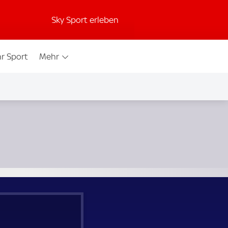
Sky Sport erleben
r Sport
Mehr