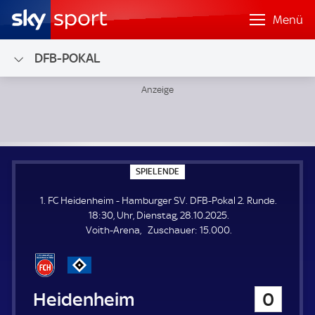
Menü
DFB-POKAL
1. FC Heidenheim - Hamburger SV; DFB-Pokal 2. Runde
S
SPIELENDE
P
I
1. FC Heidenheim - Hamburger SV. DFB-Pokal 2. Runde.
E
L
18:30, Uhr, Dienstag, 28.10.2025.
E
Z
Voith-Arena
Zuschauer:
15.000.
N
D
u
E
s
c
h
1. FC Heidenheim
0
a