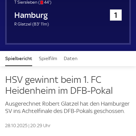
u
s
4
T Siersleben (
44'
)
e
/
4
Hamburger SV
1
r
o
.
m
8
R Glatzel (
83'
11m)
i
3
n
.
u
m
t
i
e
n
Spielbericht
Spielfilm
Daten
u
t
e
Aufstellung
Live
HSV gewinnt beim 1. FC
Heidenheim im DFB-Pokal
Ausgerechnet Robert Glatzel hat den Hamburger
SV ins Achtelfinale des DFB-Pokals geschossen.
28.10.2025 | 20:29 Uhr