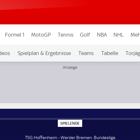
Formel 1
MotoGP
Tennis
Golf
NBA
NHL
Meh
deos
Spielplan & Ergebnisse
Teams
Tabelle
Torjä
S
SPIELENDE
P
I
E
TSG Hoffenheim - Werder Bremen. Bundesliga.