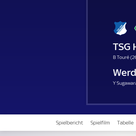
TSG 
B Touré (
2
Werd
Y Sugawara
Spielbericht
Spielfilm
Tabelle