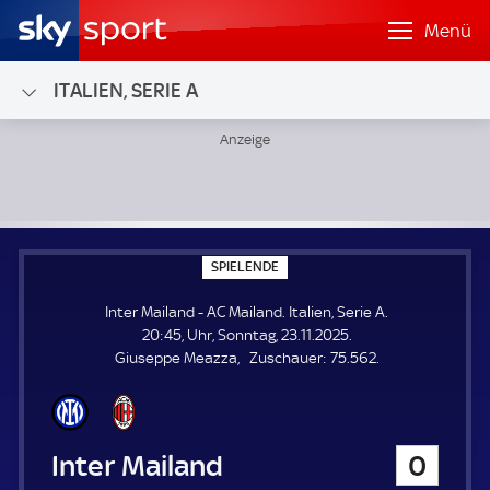
Menü
ITALIEN, SERIE A
Inter Mailand - AC Mailand; Italien, Serie A
S
SPIELENDE
P
I
Inter Mailand - AC Mailand. Italien, Serie A.
E
L
20:45, Uhr, Sonntag, 23.11.2025.
E
Z
Giuseppe Meazza
Zuschauer:
75.562.
N
D
u
E
s
c
h
Inter Mailand
0
a