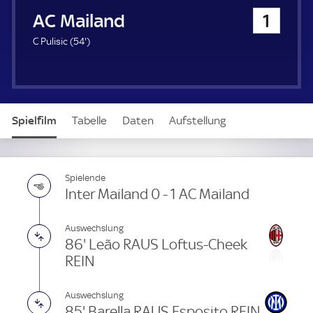
u
AC Mailand
1
e
r
5
C Pulisic (
54'
)
4
.
m
i
n
Spielfilm
Tabelle
Daten
Aufstellung
u
t
e
Live
Spielende
Inter Mailand 0 - 1 AC Mailand
Auswechslung
86' Leão RAUS Loftus-Cheek
REIN
Auswechslung
85' Barella RAUS Esposito REIN