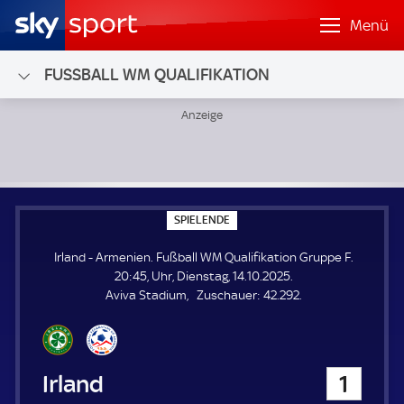
Menü
FUSSBALL WM QUALIFIKATION
Irland - Armenien; Fußball WM Qualifikation Gruppe F
S
SPIELENDE
P
I
Irland - Armenien. Fußball WM Qualifikation Gruppe F.
E
L
20:45, Uhr, Dienstag, 14.10.2025.
E
Z
Aviva Stadium
Zuschauer:
42.292.
N
D
u
E
s
c
h
Irland
1
a