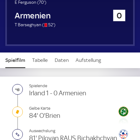
u
7
E Ferguson (
70'
)
e
0
Armenien
0
r
.
m
s
5
T Barseghyan (
52'
)
i
/
2
n
o
.
u
m
t
i
e
n
Spielfilm
Tabelle
Daten
Aufstellung
u
t
e
Live
Spielende
Irland 1 - 0 Armenien
Gelbe Karte
84' O'Brien
Auswechslung
81' Piloyan RAUS Bichakhchyan