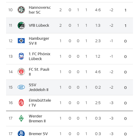
Hannoversc
10
2
0
1
1
4:6
-2
1
her SC
VfB Lübeck
11
2
0
1
1
1:3
-2
1
Hamburger
12
1
0
0
1
2:3
-1
0
SV II
1. FC Phönix
13
1
0
0
1
1:2
-1
0
Lübeck
FC St. Pauli
14
1
0
0
1
4:6
-2
0
II
SSV
15
1
0
0
1
0:2
-2
0
Jeddeloh II
Eimsbüttele
16
1
0
0
1
2:5
-3
0
r TV
Werder
17
1
0
0
1
0:3
-3
0
Bremen II
Bremer SV
17
1
0
0
1
0:3
-3
0