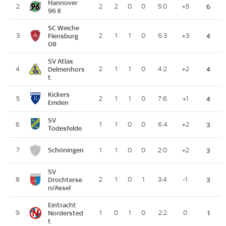
Hannover
2
2
2
0
0
5:0
+5
6
96 II
SC Weiche
3
Flensburg
2
1
1
0
6:3
+3
4
08
SV Atlas
4
Delmenhors
2
1
1
0
4:2
+2
4
t
Kickers
5
2
1
1
0
7:6
+1
4
Emden
SV
6
1
1
0
0
6:4
+2
3
Todesfelde
Schöningen
7
1
1
0
0
2:0
+2
3
SV
8
Drochterse
2
1
0
1
3:4
-1
3
n/Assel
Eintracht
9
Nordersted
1
0
1
0
2:2
0
1
t