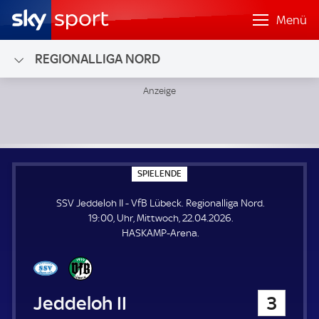
Menü
REGIONALLIGA NORD
SSV Jeddeloh II - VfB Lübeck; Regionalliga Nord
S
SPIELENDE
P
I
SSV Jeddeloh II - VfB Lübeck. Regionalliga Nord.
E
L
19:00, Uhr, Mittwoch, 22.04.2026.
E
HASKAMP-Arena.
N
D
E
SSV Jeddeloh II
3