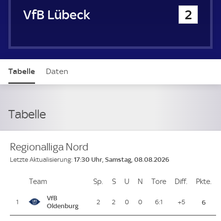
VfB Lübeck
2
Tabelle
Daten
Tabelle
Regionalliga Nord
17:30 Uhr, Samstag, 08.08.2026
Letzte Aktualisierung:
Team
Team
Sp.
Spiele
S
Siege
U
Unentschieden
N
Niederlagen
Tore
Tore
Diff.
Differenz
Pkte.
Pu
Platz
VfB
1
2
2
0
0
6:1
+5
6
Oldenburg