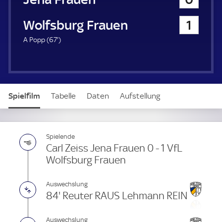
a
u
VfL Wolfsburg Frauen
1
e
r
6
A Popp (
67'
)
7
.
m
i
n
Spielfilm
Tabelle
Daten
Aufstellung
u
t
e
Live
Spielende
Carl Zeiss Jena Frauen 0 - 1 VfL
Wolfsburg Frauen
Auswechslung
84' Reuter RAUS Lehmann REIN
Auswechslung