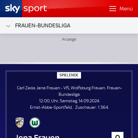
Menü
FRAUEN-BUNDESLIGA
Carl Zeiss Jena Frauen - VfL Wolfsburg Frauen; Frauen-Bun
S
SPIELENDE
P
I
Carl Zeiss Jena Frauen - VfL Wolfsburg Frauen. Frauen-
E
L
Bundesliga.
E
12:00, Uhr, Samstag, 14.09.2024.
N
D
Z
Ernst-Abbe-Sportfeld
Zuschauer:
1.364.
E
u
s
c
h
Carl Zeiss Jena Frauen
0