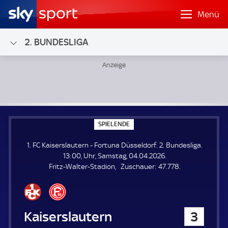
Menü
2. BUNDESLIGA
1. FC Kaiserslautern - Fortuna Düsseldorf; 2. Bundesliga
S
SPIELENDE
P
I
1. FC Kaiserslautern - Fortuna Düsseldorf. 2. Bundesliga.
E
L
13:00, Uhr, Samstag, 04.04.2026.
E
Z
Fritz-Walter-Stadion
Zuschauer:
47.778.
N
D
u
E
s
c
h
1. FC Kaiserslautern
3
a