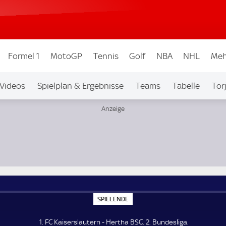
Formel 1
MotoGP
Tennis
Golf
NBA
NHL
Meh
Videos
Spielplan & Ergebnisse
Teams
Tabelle
Tor
bew.
Auf Sky
S
SPIELENDE
P
I
E
1. FC Kaiserslautern - Hertha BSC. 2. Bundesliga.