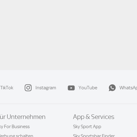
TikTok
Instagram
YouTube
WhatsA
ür Unternehmen
App & Services
ky For Business
Sky Sport App
erbung schalten
Sky Sportsbar Finder