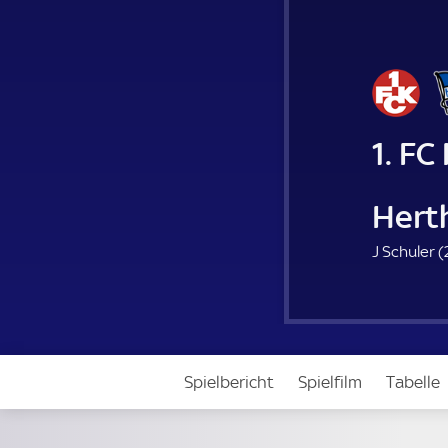
1. FC
Hert
J Schuler (
Spielbericht
Spielfilm
Tabelle