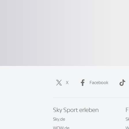
X
Facebook
Sky Sport erleben
F
Sky.de
S
WOW.de
W