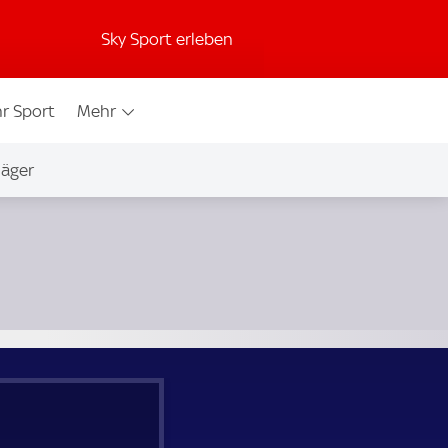
Sky Sport erleben
r Sport
Mehr
jäger