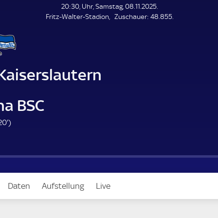
L
20:30, Uhr, Samstag, 08.11.2025.
E
Z
Fritz-Walter-Stadion
Zuschauer:
48.855.
N
D
u
E
s
c
h
a
 Kaiserslautern
u
e
r
ha BSC
2
20'
)
0
.
m
i
n
Daten
Aufstellung
Live
u
t
e