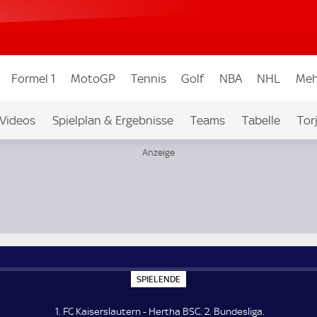
Formel 1
MotoGP
Tennis
Golf
NBA
NHL
Meh
Videos
Spielplan & Ergebnisse
Teams
Tabelle
Tor
bew.
Auf Sky
S
SPIELENDE
P
I
E
1. FC Kaiserslautern - Hertha BSC. 2. Bundesliga.