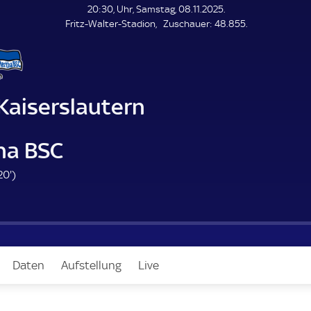
L
20:30, Uhr, Samstag, 08.11.2025.
E
Z
Fritz-Walter-Stadion
Zuschauer:
48.855.
N
D
u
E
s
c
h
a
 Kaiserslautern
u
e
r
ha BSC
2
20'
)
0
.
m
i
n
Daten
Aufstellung
Live
u
t
e