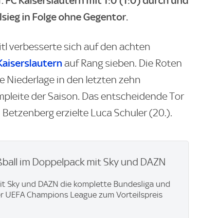
. FC Kaiserslautern mit 1:0 (1:0) durch und
elsieg in Folge ohne Gegentor.
tl verbesserte sich auf den achten
Kaiserslautern
auf Rang sieben. Die Roten
te Niederlage in den letzten zehn
impleite der Saison. Das entscheidende Tor
Betzenberg erzielte Luca Schuler (20.).
ßball im Doppelpack mit Sky und DAZN
mit Sky und DAZN die komplette Bundesliga und
er UEFA Champions League zum Vorteilspreis