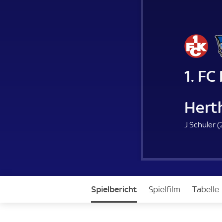
1. FC
Hert
J Schuler (
Spielbericht
Spielfilm
Tabelle