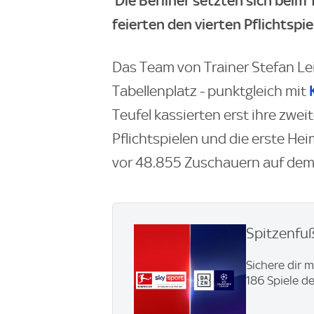
Die Berliner setzten sich beim 1
feierten den vierten Pflichtspi
Das Team von Trainer Stefan Lei
Tabellenplatz - punktgleich mit
Teufel kassierten erst ihre zwei
Pflichtspielen und die erste He
vor 48.855 Zuschauern auf dem 
Spitzenfu
Sichere dir 
186 Spiele d