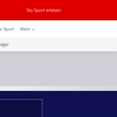
Sky Sport erleben
r Sport
Mehr
jäger