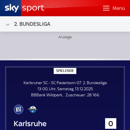
Menü
2. BUNDESLIGA
Karlsruher SC - SC Paderborn 07; 2. Bundesliga
S
SPIELENDE
P
I
Karlsruher SC - SC Paderborn 07. 2. Bundesliga.
E
L
13:00, Uhr, Samstag, 13.12.2025.
E
Z
BBBank Wildpark
Zuschauer:
28.166.
N
D
u
E
s
c
h
Karlsruher SC
0
a