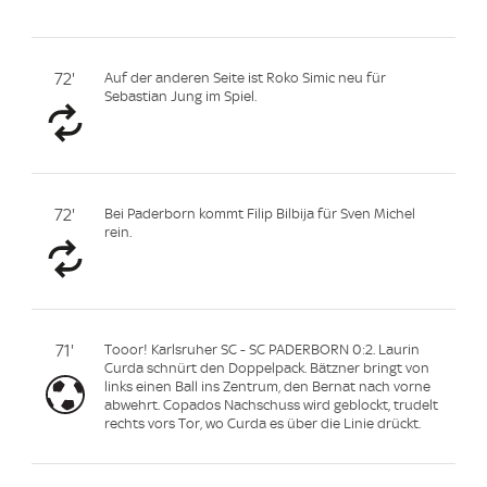
72'
Auf der anderen Seite ist Roko Simic neu für
Sebastian Jung im Spiel.
72'
Bei Paderborn kommt Filip Bilbija für Sven Michel
rein.
71'
Tooor! Karlsruher SC - SC PADERBORN 0:2. Laurin
Curda schnürt den Doppelpack. Bätzner bringt von
links einen Ball ins Zentrum, den Bernat nach vorne
abwehrt. Copados Nachschuss wird geblockt, trudelt
rechts vors Tor, wo Curda es über die Linie drückt.