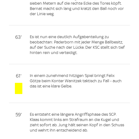
sieben Metern auf die rechte Ecke des Tores köpft.
Bernat macht sich lang und kratzt den Ball noch vor
der Linie weg.
63'
Es ist nun eine deutlich Aufgabenteilung zu
beobachten: Paderborn mit jeder Menge Ballbesitz,
auf der Suche nach der Lücke. Der KSC stellt sich tief
hinten rein und verteidigt.
61'
In einem zunehmend hitzigen Spiel bringt Felix
Götze beim Konter Wanitzek taktisch zu Fall - auch
das ist eine klare Gelbe.
59'
Es entsteht eine längere Angriffsphase des SCP.
Klaas kommt links am Strafraum an die Kugel und
zieht sofort ab. Jung hält seinen Kopf in den Schuss
und wehrt ihn entscheidend ab.