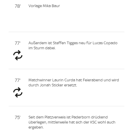
78'
Vorlage Mika Baur
77'
Außerdem ist Steffen Tigges neu für Lucas Copado
im Sturm dabei.
77'
Matchwinner Laurin Curda hat Feierabend und wird
durch Jonah Sticker ersetzt.
75'
Seit dem Platzverweis ist Paderborn drückend
überlegen, mittlerweile hat sich der KSC wohl auch
ergeben.