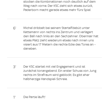
stocken die Kombinationen noch deutlich auf dem
Weg nach vorne. Der KSC zieht sich etwas zurück,
Paderborn macht gerade etwas mehr fürs Spiel.
6'
Michel dribbelt bei seinem Startelfdebüt unter
Kettemann von rechts ins Zentrum und verlagert
den Ball nach links an den Sechzehner. Obermair hat
etwas Platz zieht wiederum etwas nach innen uns
visiert aus 17 Metern die rechte Ecke des Tores an -
daneben.
3'
Der KSC startet mit viel Engagement und ist
zunächst tonangebend. Ein erster Schuss von Jung
rechts im Strafraum wird geblockt. Es gibt eher
halbherzige Handspiel-Schreie.
1'
Die Partie läuft!