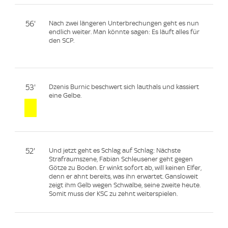
56'
Nach zwei längeren Unterbrechungen geht es nun
endlich weiter. Man könnte sagen: Es läuft alles für
den SCP.
53'
Dzenis Burnic beschwert sich lauthals und kassiert
eine Gelbe.
52'
Und jetzt geht es Schlag auf Schlag: Nächste
Strafraumszene, Fabian Schleusener geht gegen
Götze zu Boden. Er winkt sofort ab, will keinen Elfer,
denn er ahnt bereits, was ihn erwartet. Gansloweit
zeigt ihm Gelb wegen Schwalbe, seine zweite heute.
Somit muss der KSC zu zehnt weiterspielen.