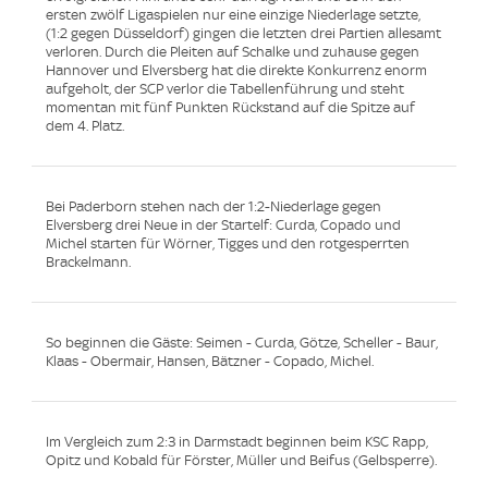
ersten zwölf Ligaspielen nur eine einzige Niederlage setzte,
(1:2 gegen Düsseldorf) gingen die letzten drei Partien allesamt
verloren. Durch die Pleiten auf Schalke und zuhause gegen
Hannover und Elversberg hat die direkte Konkurrenz enorm
aufgeholt, der SCP verlor die Tabellenführung und steht
momentan mit fünf Punkten Rückstand auf die Spitze auf
dem 4. Platz.
Bei Paderborn stehen nach der 1:2-Niederlage gegen
Elversberg drei Neue in der Startelf: Curda, Copado und
Michel starten für Wörner, Tigges und den rotgesperrten
Brackelmann.
So beginnen die Gäste: Seimen - Curda, Götze, Scheller - Baur,
Klaas - Obermair, Hansen, Bätzner - Copado, Michel.
Im Vergleich zum 2:3 in Darmstadt beginnen beim KSC Rapp,
Opitz und Kobald für Förster, Müller und Beifus (Gelbsperre).