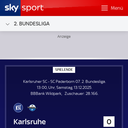
Menü
2. BUNDESLIGA
Karlsruher SC - SC Paderborn 07; 2. Bundesliga
S
SPIELENDE
P
I
Karlsruher SC - SC Paderborn 07. 2. Bundesliga.
E
L
13:00, Uhr, Samstag, 13.12.2025.
E
Z
BBBank Wildpark
Zuschauer:
28.166.
N
D
u
E
s
c
h
Karlsruher SC
0
a