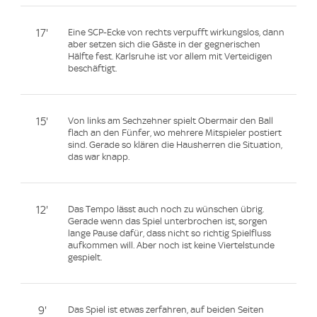
17'
Eine SCP-Ecke von rechts verpufft wirkungslos, dann
aber setzen sich die Gäste in der gegnerischen
Hälfte fest. Karlsruhe ist vor allem mit Verteidigen
beschäftigt.
15'
Von links am Sechzehner spielt Obermair den Ball
flach an den Fünfer, wo mehrere Mitspieler postiert
sind. Gerade so klären die Hausherren die Situation,
das war knapp.
12'
Das Tempo lässt auch noch zu wünschen übrig.
Gerade wenn das Spiel unterbrochen ist, sorgen
lange Pause dafür, dass nicht so richtig Spielfluss
aufkommen will. Aber noch ist keine Viertelstunde
gespielt.
9'
Das Spiel ist etwas zerfahren, auf beiden Seiten