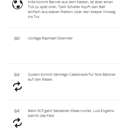
links kommt Bernat aus dem Kasten, ist aber einen
Tick zu spät dran. Tjark Scheller köpft den Ball
einfach aus sieben Metern über den Keeper hinweg
ins Tor.
86'
Vorlage Raphael Obermair
84'
Zudem kommt Santiago Castaneda für Nick Bätzner
auf den Rasen.
84'
Beim SCP geht Sebastian Klaas runter. Luis Engelns
betritt das Feld.