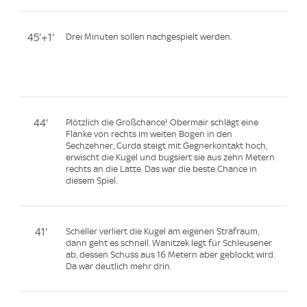
45'+1'
Drei Minuten sollen nachgespielt werden.
44'
Plötzlich die Großchance! Obermair schlägt eine
Flanke von rechts im weiten Bogen in den
Sechzehner, Curda steigt mit Gegnerkontakt hoch,
erwischt die Kugel und bugsiert sie aus zehn Metern
rechts an die Latte. Das war die beste Chance in
diesem Spiel.
41'
Scheller verliert die Kugel am eigenen Strafraum,
dann geht es schnell. Wanitzek legt für Schleusener
ab, dessen Schuss aus 16 Metern aber geblockt wird.
Da war deutlich mehr drin.