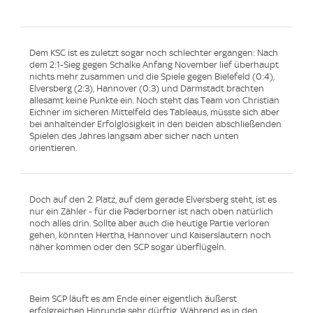
Dem KSC ist es zuletzt sogar noch schlechter ergangen: Nach
dem 2:1-Sieg gegen Schalke Anfang November lief überhaupt
nichts mehr zusammen und die Spiele gegen Bielefeld (0:4),
Elversberg (2:3), Hannover (0:3) und Darmstadt brachten
allesamt keine Punkte ein. Noch steht das Team von Christian
Eichner im sicheren Mittelfeld des Tableaus, müsste sich aber
bei anhaltender Erfolglosigkeit in den beiden abschließenden
Spielen des Jahres langsam aber sicher nach unten
orientieren.
Doch auf den 2. Platz, auf dem gerade Elversberg steht, ist es
nur ein Zähler - für die Paderborner ist nach oben natürlich
noch alles drin. Sollte aber auch die heutige Partie verloren
gehen, könnten Hertha, Hannover und Kaiserslautern noch
näher kommen oder den SCP sogar überflügeln.
Beim SCP läuft es am Ende einer eigentlich äußerst
erfolgreichen Hinrunde sehr dürftig. Während es in den