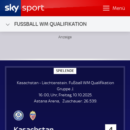
Menü
FUSSBALL WM QUALIFIKATION
Kasachstan - Liechtenstein; Fußball WM Qualifikation Gru
S
SPIELENDE
P
I
Kasachstan - Liechtenstein. Fußball WM Qualifikation
E
L
Gruppe J.
E
16:00, Uhr, Freitag, 10.10.2025.
N
D
Z
Astana Arena
Zuschauer:
26.539.
E
u
s
c
h
Kasachstan
4