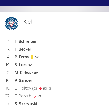
Kiel
1
T
Schreiber
17
T
Becker
4
P
Erras
62. minute
62'
19
S
Lorenz
2
M
Kirkeskov
16
P
Sander
10
L
Holtby
(c)
90+3'
93. minute
27
F
Porath
73'
73. minute
7
S
Skrzybski