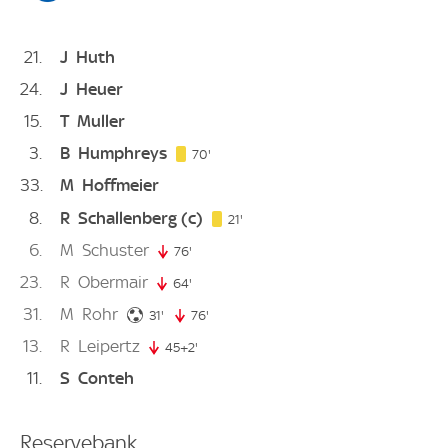
21
J
Huth
24
J
Heuer
15
T
Muller
3
B
Humphreys
70. minute
70'
33
M
Hoffmeier
8
R
Schallenberg
(c)
21. minute
21'
6
M
Schuster
76'
76. minute
23
R
Obermair
64'
64. minute
31
M
Rohr
31. minute
31'
76'
76. minute
13
R
Leipertz
45+2'
47. minute
11
S
Conteh
Reservebank