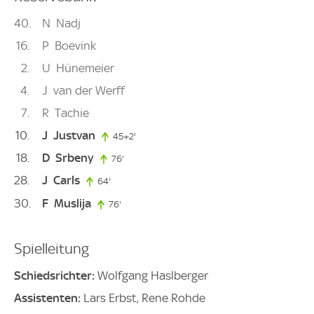
40
N
Nadj
16
P
Boevink
2
U
Hünemeier
4
J
van der Werff
7
R
Tachie
10
J
Justvan
45+2'
47. minute
18
D
Srbeny
76'
76. minute
28
J
Carls
64'
64. minute
30
F
Muslija
76'
76. minute
Spielleitung
Schiedsrichter:
Wolfgang Haslberger
Assistenten:
Lars Erbst, Rene Rohde