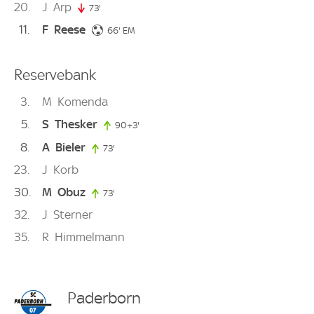
20
J
Arp
73'
73. minute
11
F
Reese
66. minute
66'
EM
Reservebank
3
M
Komenda
5
S
Thesker
90+3'
93. minute
8
A
Bieler
73'
73. minute
23
J
Korb
30
M
Obuz
73'
73. minute
32
J
Sterner
35
R
Himmelmann
Paderborn