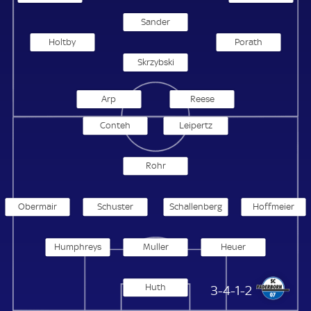
Sander
Holtby
Porath
Skrzybski
Arp
Reese
Conteh
Leipertz
Rohr
Obermair
Schuster
Schallenberg
Hoffmeier
Humphreys
Muller
Heuer
Huth
SC Paderborn 07
3-4-1-2