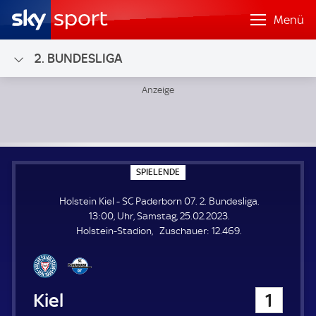
Menü
2. BUNDESLIGA
Holstein Kiel - SC Paderborn 07; 2. Bundesliga
S
SPIELENDE
P
I
Holstein Kiel - SC Paderborn 07. 2. Bundesliga.
E
L
13:00, Uhr, Samstag, 25.02.2023.
E
Z
Holstein-Stadion
Zuschauer:
12.469.
N
D
u
E
s
c
h
Holstein Kiel
1
a