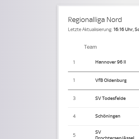
Regionalliga Nord
Letzte Aktualisierung:
16:16 Uhr, 
Team
Team
Platz
Hannover 96 II
1
1
VfB Oldenburg
3
SV Todesfelde
Schöningen
4
SV
5
Drochtersen/Assel