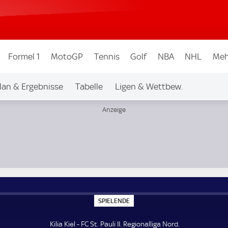
Formel 1
MotoGP
Tennis
Golf
NBA
NHL
Meh
lan & Ergebnisse
Tabelle
Ligen & Wettbew.
S
SPIELENDE
P
I
E
Kilia Kiel - FC St. Pauli II. Regionalliga Nord.