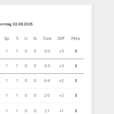
Sonntag, 02.08.2026
Sp.
Spiele
S
Siege
U
Unentschieden
N
Niederlagen
Tore
Tore
Diff.
Differenz
Pkte.
Punkte
1
1
0
0
3:0
+3
3
1
1
0
0
3:0
+3
3
1
1
0
0
6:4
+2
3
1
1
0
0
2:0
+2
3
1
1
0
0
2:1
+1
3