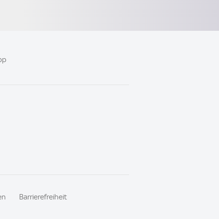
pp
en
Barrierefreiheit