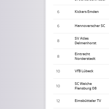
Kickers Emden
6
Hannoverscher SC
6
SV Atlas
8
Delmenhorst
Eintracht
8
Norderstedt
VfB Lübeck
10
SC Weiche
10
Flensburg 08
Eimsbütteler TV
12