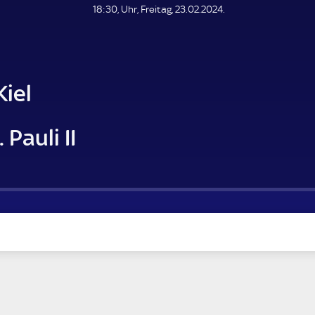
L
18:30, Uhr, Freitag, 23.02.2024.
E
N
D
E
Kiel
 Pauli II