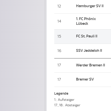
Hamburger SV II
12
1. FC Phönix
14
Lübeck
FC St. Pauli II
15
SSV Jeddeloh II
16
17
Werder Bremen II
Bremer SV
17
Legende
1.: Aufsteiger
17., 18.: Absteiger