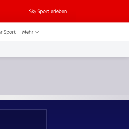
Sky Sport erleben
r Sport
Mehr