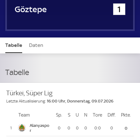
Göztepe
1
Tabelle
Daten
Tabelle
Türkei, Süper Lig
16:00 Uhr, Donnerstag, 09.07.2026
Letzte Aktualisierung:
Team
Team
Sp.
Spiele
S
Siege
U
Unentschieden
N
Niederlagen
Tore
Tore
Diff.
Differenz
Pkte.
Pun
Platz
Alanyaspo
1
0
0
0
0
0:0
0
0
r