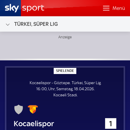
Menü
TÜRKEI, SÜPER LIG
Kocaelispor - Göztepe; Türkei, Süper Lig
S
SPIELENDE
P
I
Kocaelispor - Göztepe. Türkei, Süper Lig.
E
L
16:00, Uhr, Samstag, 18.04.2026.
E
Kocaeli Stadi.
N
D
E
Kocaelispor
1