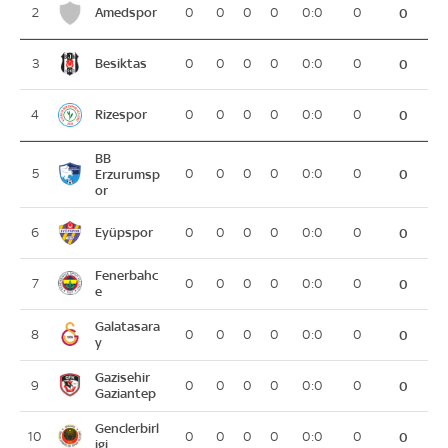
Amedspor
2
0
0
0
0
0:0
0
0
Besiktas
3
0
0
0
0
0:0
0
0
Rizespor
4
0
0
0
0
0:0
0
0
BB
5
Erzurumsp
0
0
0
0
0:0
0
0
or
Eyüpspor
6
0
0
0
0
0:0
0
0
Fenerbahc
7
0
0
0
0
0:0
0
0
e
Galatasara
8
0
0
0
0
0:0
0
0
y
Gazisehir
9
0
0
0
0
0:0
0
0
Gaziantep
Genclerbirl
10
0
0
0
0
0:0
0
0
igi