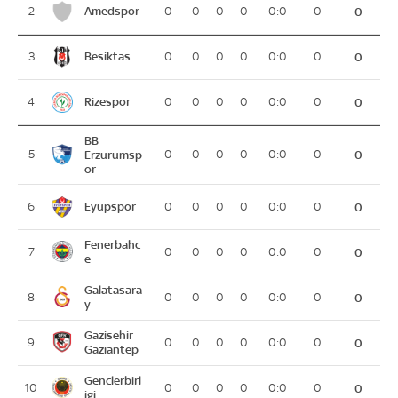
Amedspor
2
0
0
0
0
0:0
0
0
Besiktas
3
0
0
0
0
0:0
0
0
Rizespor
4
0
0
0
0
0:0
0
0
BB
5
Erzurumsp
0
0
0
0
0:0
0
0
or
Eyüpspor
6
0
0
0
0
0:0
0
0
Fenerbahc
7
0
0
0
0
0:0
0
0
e
Galatasara
8
0
0
0
0
0:0
0
0
y
Gazisehir
9
0
0
0
0
0:0
0
0
Gaziantep
Genclerbirl
10
0
0
0
0
0:0
0
0
igi