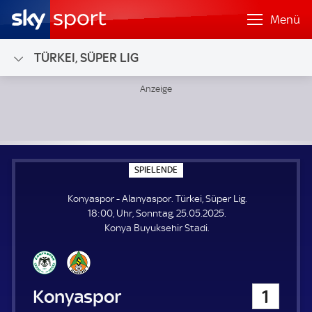
Menü
TÜRKEI, SÜPER LIG
Konyaspor - Alanyaspor; Türkei, Süper Lig
S
SPIELENDE
P
I
Konyaspor - Alanyaspor. Türkei, Süper Lig.
E
L
18:00, Uhr, Sonntag, 25.05.2025.
E
Konya Buyuksehir Stadi.
N
D
E
Konyaspor
1