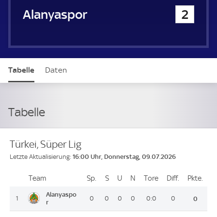
Alanyaspor
2
Tabelle
Daten
Tabelle
Türkei, Süper Lig
16:00 Uhr, Donnerstag, 09.07.2026
Letzte Aktualisierung:
Team
Team
Sp.
Spiele
S
Siege
U
Unentschieden
N
Niederlagen
Tore
Tore
Diff.
Differenz
Pkte.
Pun
Platz
Alanyaspo
1
0
0
0
0
0:0
0
0
r