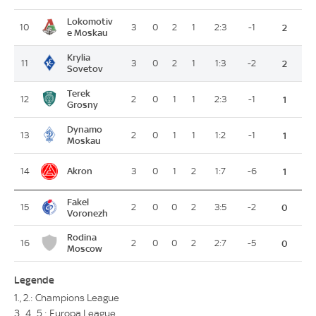
Lokomotiv
10
3
0
2
1
2:3
-1
2
e Moskau
Krylia
11
3
0
2
1
1:3
-2
2
Sovetov
Terek
12
2
0
1
1
2:3
-1
1
Grosny
Dynamo
13
2
0
1
1
1:2
-1
1
Moskau
Akron
14
3
0
1
2
1:7
-6
1
Fakel
15
2
0
0
2
3:5
-2
0
Voronezh
Rodina
16
2
0
0
2
2:7
-5
0
Moscow
Legende
1., 2.: Champions League
3., 4., 5.: Europa League