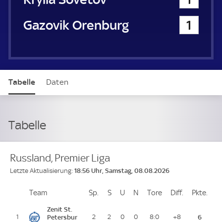
Gazovik Orenburg
1
Tabelle
Daten
Tabelle
Russland, Premier Liga
18:56 Uhr, Samstag, 08.08.2026
Letzte Aktualisierung:
Team
Team
Sp.
Spiele
S
Siege
U
Unentschieden
N
Niederlagen
Tore
Tore
Diff.
Differenz
Pkte.
Pun
Platz
Zenit St.
1
Petersbur
2
2
0
0
8:0
+8
6