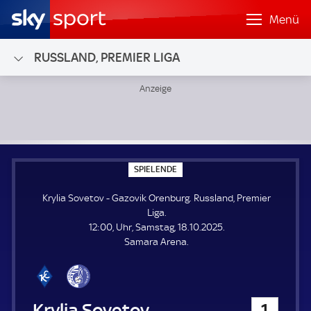
Menü
RUSSLAND, PREMIER LIGA
Krylia Sovetov - Gazovik Orenburg; Russland, Premier Liga
S
SPIELENDE
P
I
Krylia Sovetov - Gazovik Orenburg. Russland, Premier
E
L
Liga.
E
12:00, Uhr, Samstag, 18.10.2025.
N
D
Samara Arena.
E
Krylia Sovetov
1