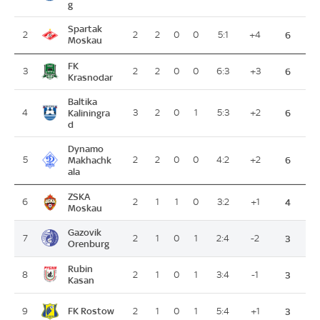
g
Spartak
2
2
2
0
0
5:1
+4
6
Moskau
FK
3
2
2
0
0
6:3
+3
6
Krasnodar
Baltika
4
Kaliningra
3
2
0
1
5:3
+2
6
d
Dynamo
5
Makhachk
2
2
0
0
4:2
+2
6
ala
ZSKA
6
2
1
1
0
3:2
+1
4
Moskau
Gazovik
7
2
1
0
1
2:4
-2
3
Orenburg
Rubin
8
2
1
0
1
3:4
-1
3
Kasan
FK Rostow
9
2
1
0
1
5:4
+1
3