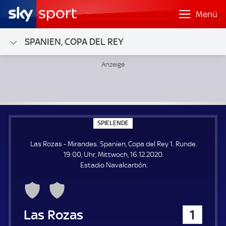
Menü
SPANIEN, COPA DEL REY
Las Rozas - Mirandes; Spanien, Copa del Rey 1. Runde
S
SPIELENDE
P
I
Las Rozas - Mirandes. Spanien, Copa del Rey 1. Runde.
E
L
19:00, Uhr, Mittwoch, 16.12.2020.
E
Estadio Navalcarbón.
N
D
E
Las Rozas
1