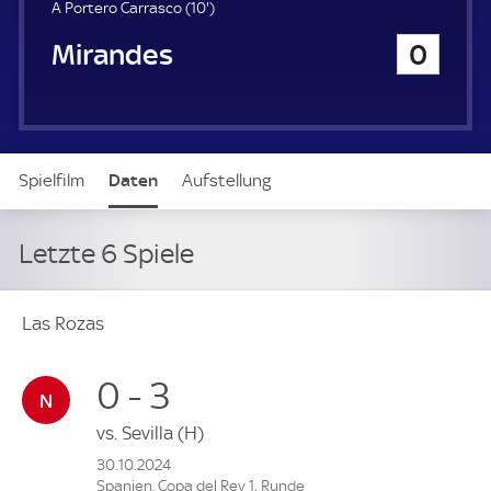
1
A Portero Carrasco (
10'
)
0
Mirandes
0
.
m
i
n
u
t
Spielfilm
Daten
Aufstellung
e
Letzte 6 Spiele
Las Rozas
0 - 3
vs.
Sevilla
(H)
30.10.2024
Spanien, Copa del Rey 1. Runde