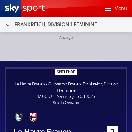
Menü
FRANKREICH, DIVISION 1 FEMININE
Le Havre Frauen - Guingamp Frauen; Frankreich, Division 1
S
SPIELENDE
P
I
Le Havre Frauen - Guingamp Frauen. Frankreich, Division
E
L
1 Feminine.
E
17:00, Uhr, Samstag, 15.03.2025.
N
D
Stade Oceane.
E
Le Havre Frauen
2