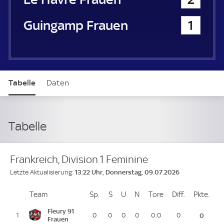
Guingamp Frauen
1
Tabelle
Daten
Tabelle
Frankreich, Division 1 Feminine
13:22 Uhr, Donnerstag, 09.07.2026
Letzte Aktualisierung:
Team
Team
Sp.
Spiele
S
Siege
U
Unentschieden
N
Niederlagen
Tore
Tore
Diff.
Differenz
Pkte.
Pun
Platz
Fleury 91
1
0
0
0
0
0:0
0
0
Frauen