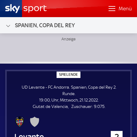
Menü
SPANIEN, COPA DEL REY
UD Levante - FC Andorra; Spanien, Copa del Rey 2. Runde
S
SPIELENDE
P
I
UD Levante - FC Andorra. Spanien, Copa del Rey 2.
E
L
Runde.
E
19:00, Uhr, Mittwoch, 21.12.2022.
N
D
Z
Ciutat de Valencia
Zuschauer:
9.075.
E
u
s
c
h
UD Levante
2