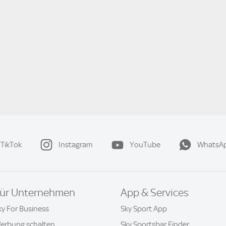
TikTok
Instagram
YouTube
WhatsA
ür Unternehmen
App & Services
ky For Business
Sky Sport App
erbung schalten
Sky Sportsbar Finder