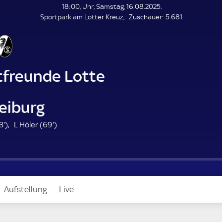
L
18:00, Uhr, Samstag, 16.08.2025.
E
Z
Sportpark am Lotter Kreuz
Zuschauer:
5.681.
N
D
u
E
s
c
h
a
tfreunde Lotte
u
e
r
eiburg
4
6
3'
)
L Höler (
69'
)
3
9
.
.
m
m
i
i
n
n
Aufstellung
Live
u
u
t
t
e
e