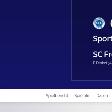
Spor
SC Fr
E Dinkci (
4
Spielbericht
Spielfilm
Daten