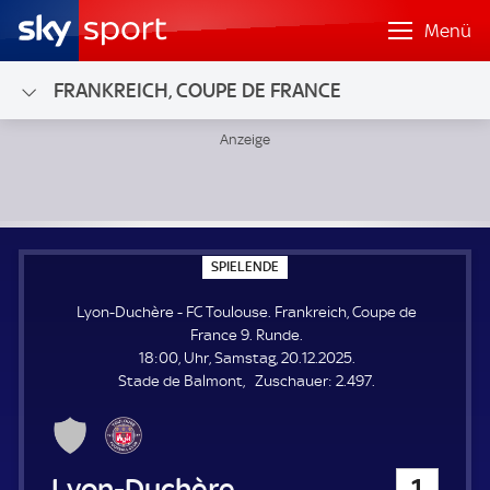
Menü
FRANKREICH, COUPE DE FRANCE
Lyon-Duchère - FC Toulouse; Frankreich, Coupe de France 
S
SPIELENDE
P
I
Lyon-Duchère - FC Toulouse. Frankreich, Coupe de
E
L
France 9. Runde.
E
18:00, Uhr, Samstag, 20.12.2025.
N
D
Z
Stade de Balmont
Zuschauer:
2.497.
E
u
s
c
h
Lyon-Duchère
1