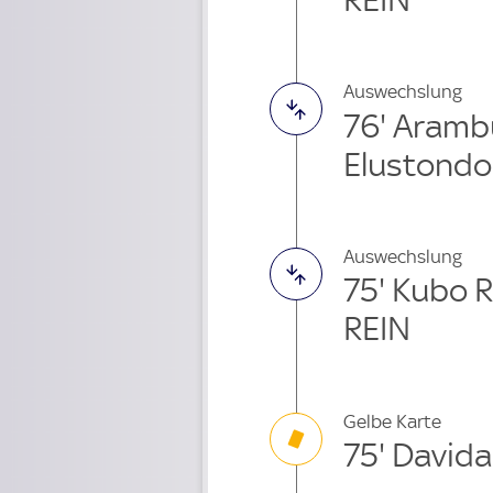
Auswechslung
76' Aram
Elustondo
Auswechslung
75' Kubo 
REIN
Gelbe Karte
75' Davida