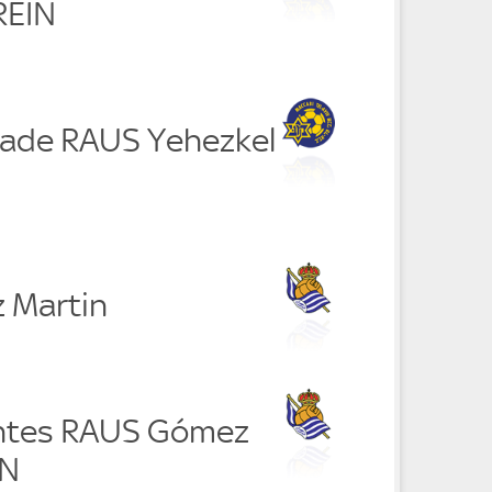
REIN
zade RAUS Yehezkel
 Martin
entes RAUS Gómez
IN