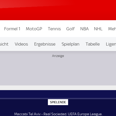
Formel 1
MotoGP
Tennis
Golf
NBA
NHL
Meh
icht
Videos
Ergebnisse
Spielplan
Tabelle
Lige
S
SPIELENDE
P
I
E
Maccabi Tel Aviv - Real Sociedad. UEFA Europa League.