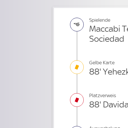
Spielende
Maccabi Tel
Sociedad
Gelbe Karte
88' Yehez
Platzverweis
88' David