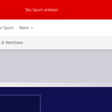
Sky Sport erleben
r Sport
Mehr
n & Wettbew.