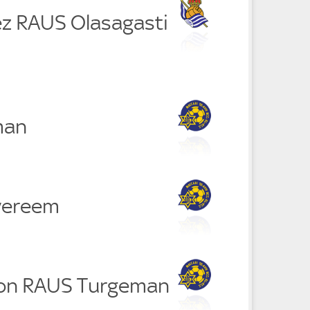
z RAUS Olasagasti
man
vereem
on RAUS Turgeman