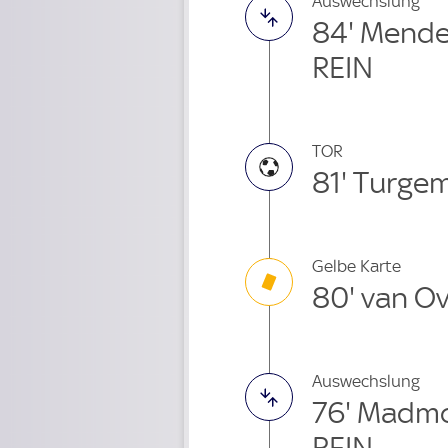
Auswechslung
84' Mende
REIN
TOR
81' Turge
Gelbe Karte
80' van O
Auswechslung
76' Madm
REIN