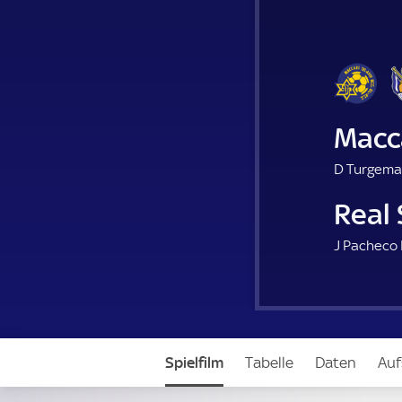
Macca
D Turgema
Real
J Pacheco 
Spielfilm
Tabelle
Daten
Auf