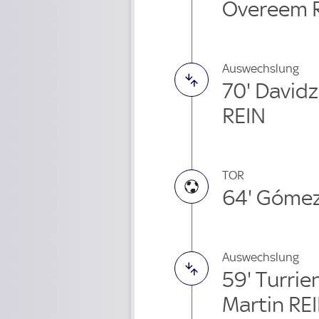
Overeem 
Auswechslung
70' David
REIN
TOR
64' Gómez
Auswechslung
59' Turri
Martin RE