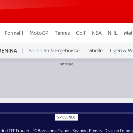
Formel 1
MotoGP
Tennis
Golf
NBA
NHL
Meh
EMENINA
Spielplan & Ergebnisse
Tabelle
Ligen & W
a Division Femenina
S
SPIELENDE
P
I
E
drid CFF Frauen - FC Barcelona Frauen. Spanien, Primera Division Femen