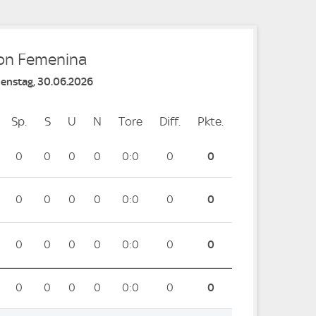
ion Femenina
Dienstag, 30.06.2026
Sp.
Spiele
S
Siege
U
Unentschieden
N
Niederlagen
Tore
Tore
Diff.
Differenz
Pkte.
Punkte
0
0
0
0
0:0
0
0
0
0
0
0
0:0
0
0
0
0
0
0
0:0
0
0
0
0
0
0
0:0
0
0