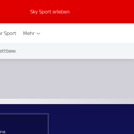
Sky Sport erleben
r Sport
Mehr
ettbew.
ina.