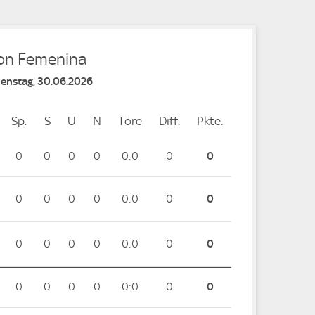
ion Femenina
Dienstag, 30.06.2026
Sp.
Spiele
S
Siege
U
Unentschieden
N
Niederlagen
Tore
Tore
Diff.
Differenz
Pkte.
Punkte
0
0
0
0
0:0
0
0
0
0
0
0
0:0
0
0
0
0
0
0
0:0
0
0
0
0
0
0
0:0
0
0