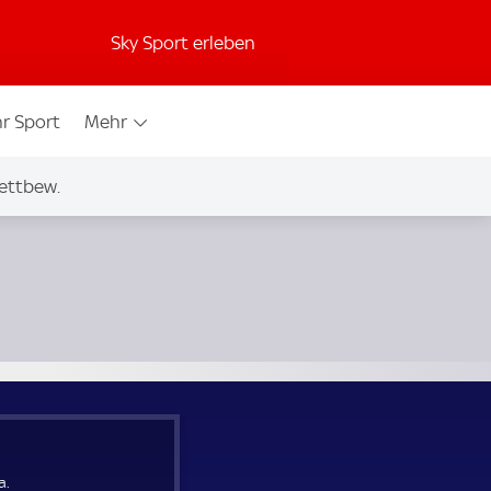
Sky Sport erleben
r Sport
Mehr
ettbew.
a.