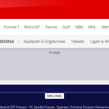
Formel 1
MotoGP
Tennis
Golf
NBA
NHL
Meh
EMENINA
Spielplan & Ergebnisse
Tabelle
Ligen & W
ivision Femenina
S
SPIELENDE
P
I
E
Madrid CFF Frauen - FC Sevilla Frauen. Spanien, Primera Division Femenin