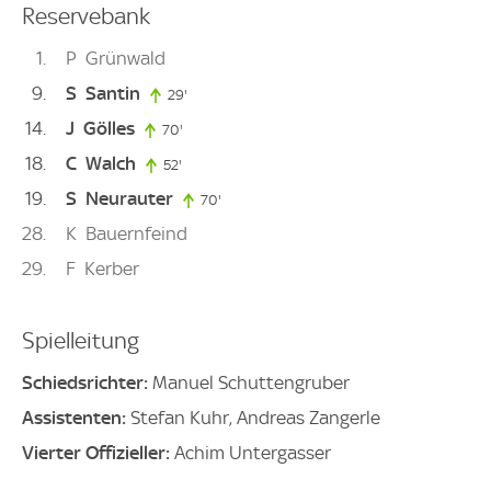
Reservebank
1
P
Grünwald
9
S
Santin
29'
29. minute
14
J
Gölles
70'
70. minute
18
C
Walch
52'
52. minute
19
S
Neurauter
70'
70. minute
28
K
Bauernfeind
29
F
Kerber
Spielleitung
Schiedsrichter:
Manuel Schuttengruber
Assistenten:
Stefan Kuhr, Andreas Zangerle
Vierter Offizieller:
Achim Untergasser