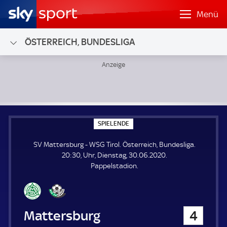
Menü
ÖSTERREICH, BUNDESLIGA
SV Mattersburg - WSG Tirol; Österreich, Bundesliga
S
SPIELENDE
P
I
SV Mattersburg - WSG Tirol. Österreich, Bundesliga.
E
L
20:30, Uhr, Dienstag, 30.06.2020.
E
Pappelstadion.
N
D
E
SV Mattersburg
4