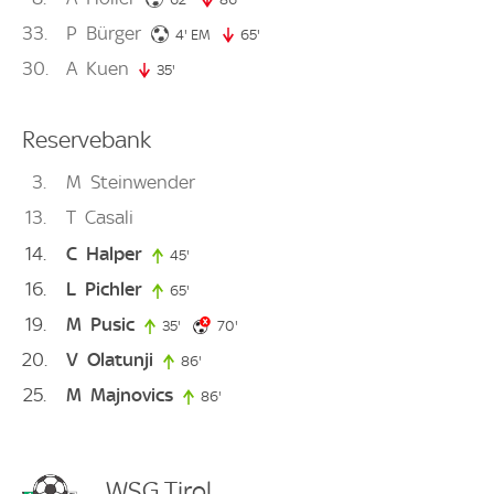
33
P
Bürger
4. minute
4'
EM
65'
65. minute
30
A
Kuen
35'
35. minute
Reservebank
3
M
Steinwender
13
T
Casali
14
C
Halper
45'
45. minute
16
L
Pichler
65'
65. minute
19
M
Pusic
70. minute
35'
35. minute
70'
20
V
Olatunji
86'
86. minute
25
M
Majnovics
86'
86. minute
WSG Tirol