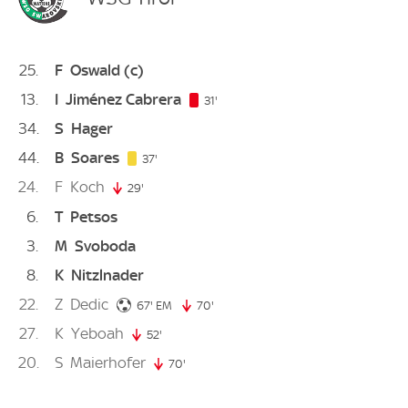
25
F
Oswald
(c)
13
I
Jiménez Cabrera
31. minute
31'
34
S
Hager
44
B
Soares
37. minute
37'
24
F
Koch
29'
29. minute
6
T
Petsos
3
M
Svoboda
8
K
Nitzlnader
22
Z
Dedic
67. minute
67'
EM
70'
70. minute
27
K
Yeboah
52'
52. minute
20
S
Maierhofer
70'
70. minute