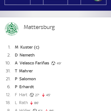
Mattersburg
1
M
Kuster
(c)
2
D
Nemeth
10
A
Velasco Fariñas
49. minute
49'
31
T
Mahrer
21
P
Salomon
6
P
Erhardt
12
F
Hart
27. minute
27'
45'
45. minute
18
L
Rath
86'
86. minute
8
A
Höller
62. minute
62'
86'
86. minute