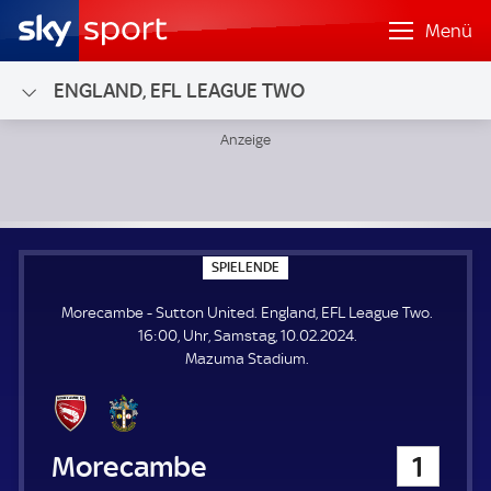
Menü
ENGLAND, EFL LEAGUE TWO
Morecambe - Sutton United; England, EFL League Two
S
SPIELENDE
P
I
Morecambe - Sutton United. England, EFL League Two.
E
L
16:00, Uhr, Samstag, 10.02.2024.
E
Mazuma Stadium.
N
D
E
Morecambe
1