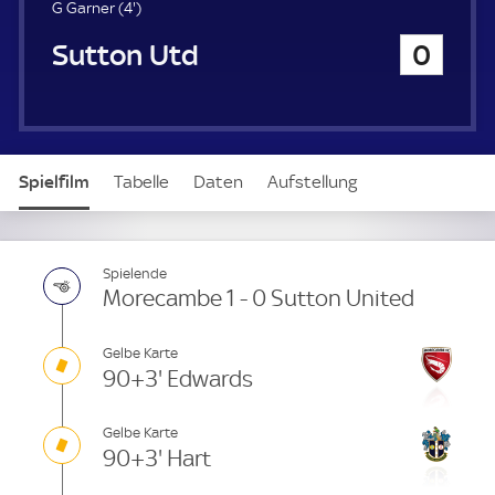
4
G Garner (
4'
)
.
Sutton United
0
m
i
n
u
t
e
Spielfilm
Tabelle
Daten
Aufstellung
Spielende
Morecambe 1 - 0 Sutton United
Gelbe Karte
90+3' Edwards
Gelbe Karte
90+3' Hart