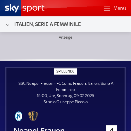
Menü
ITALIEN, SERIE A FEMMINILE
SSC Neapel Frauen - FC Como Frauen; Italien, Serie A Femm
S
SPIELENDE
P
I
SSC Neapel Frauen - FC Como Frauen. Italien, Serie A
E
L
Femminile.
E
15:00, Uhr, Sonntag, 09.02.2025.
N
D
Stadio Giuseppe Piccolo.
E
SSC Neapel Frauen
4