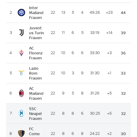
Inter
2
Mailand
22
13
5
4
49:26
+23
44
Frauen
Juvent
3
us Turin
22
11
6
5
33:19
+14
39
Frauen
AC
4
Florenz
22
10
6
6
33:30
+3
36
Frauen
Lazio
5
Rom
22
10
3
9
31:30
+1
33
Frauen
AC
6
Mailand
22
9
5
8
31:26
+5
32
Frauen
SSC
7
Neapel
22
8
8
6
30:25
+5
32
Frauen
FC
8
Como
22
8
6
8
24:22
+2
30