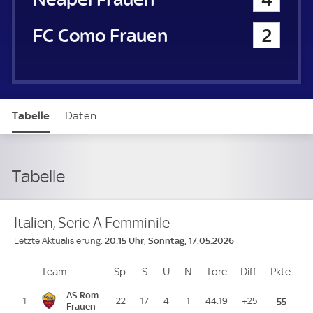
FC Como Frauen
2
Tabelle
Daten
Tabelle
Italien, Serie A Femminile
20:15 Uhr, Sonntag, 17.05.2026
Letzte Aktualisierung:
Team
Team
Sp.
Spiele
S
Siege
U
Unentschieden
N
Niederlagen
Tore
Tore
Diff.
Differenz
Pkte.
Pun
Platz
AS Rom
1
22
17
4
1
44:19
+25
55
Frauen