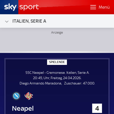
Menü
ITALIEN, SERIE A
SSC Neapel - Cremonese; Italien, Serie A
S
SPIELENDE
P
I
SSC Neapel - Cremonese. Italien, Serie A.
E
L
20:45, Uhr, Freitag, 24.04.2026.
E
Z
Diego Armando Maradona
Zuschauer:
47.000.
N
D
u
E
s
c
h
SSC Neapel
4
a