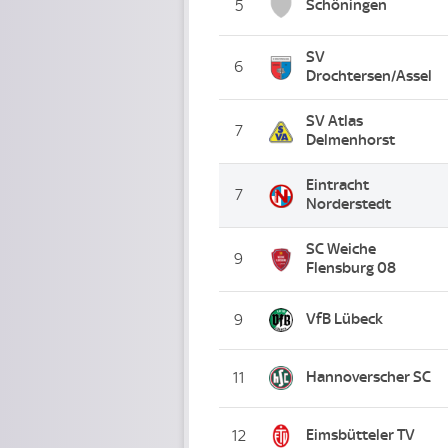
Schöningen
5
SV
6
Drochtersen/Assel
SV Atlas
7
Delmenhorst
Eintracht
7
Norderstedt
SC Weiche
9
Flensburg 08
VfB Lübeck
9
Hannoverscher SC
11
Eimsbütteler TV
12