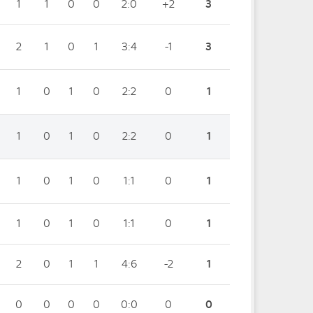
1
1
0
0
2:0
+2
3
2
1
0
1
3:4
-1
3
1
0
1
0
2:2
0
1
1
0
1
0
2:2
0
1
1
0
1
0
1:1
0
1
1
0
1
0
1:1
0
1
2
0
1
1
4:6
-2
1
0
0
0
0
0:0
0
0