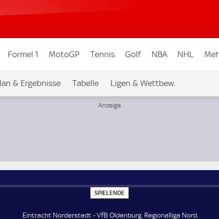
Formel 1
MotoGP
Tennis
Golf
NBA
NHL
Meh
lan & Ergebnisse
Tabelle
Ligen & Wettbew.
S
SPIELENDE
P
I
E
Eintracht Norderstedt - VfB Oldenburg. Regionalliga Nord.