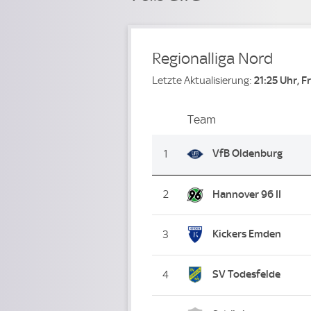
Regionalliga Nord
Letzte Aktualisierung:
21:25 Uhr, F
Team
Team
Platz
VfB Oldenburg
1
2
Hannover 96 II
Kickers Emden
3
SV Todesfelde
4