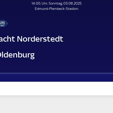
L
14:00, Uhr, Sonntag, 03.08.2025.
E
Edmund-Plambeck-Stadion.
N
D
E
racht Norderstedt
Oldenburg