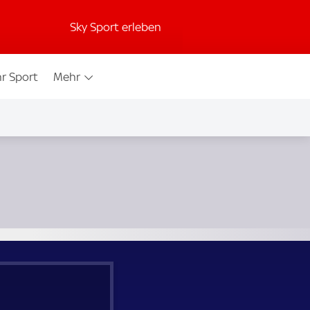
Sky Sport erleben
r Sport
Mehr