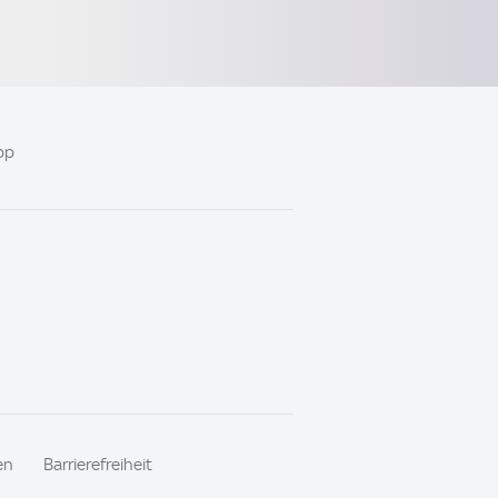
pp
en
Barrierefreiheit