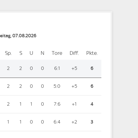
reitag, 07.08.2026
Sp.
Spiele
S
Siege
U
Unentschieden
N
Niederlagen
Tore
Tore
Diff.
Differenz
Pkte.
Punkte
2
2
0
0
6:1
+5
6
2
2
0
0
5:0
+5
6
2
1
1
0
7:6
+1
4
1
1
0
0
6:4
+2
3