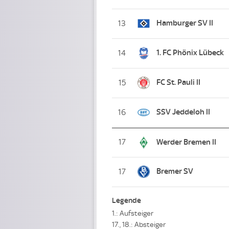
Hamburger SV II
13
1. FC Phönix Lübeck
14
FC St. Pauli II
15
SSV Jeddeloh II
16
17
Werder Bremen II
Bremer SV
17
Legende
1.: Aufsteiger
17., 18.: Absteiger