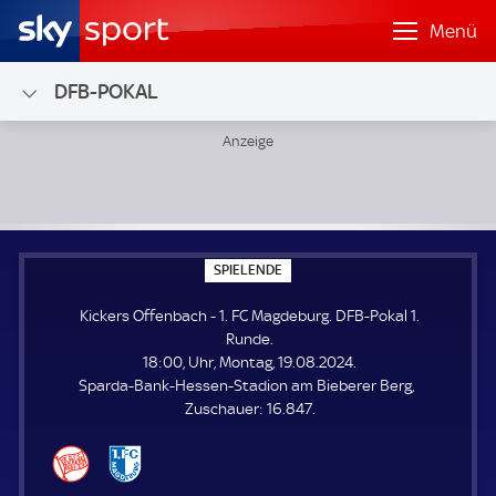
Menü
DFB-POKAL
Kickers Offenbach - 1. FC Magdeburg; DFB-Pokal 1. Runde
S
SPIELENDE
P
I
Kickers Offenbach - 1. FC Magdeburg. DFB-Pokal 1.
E
L
Runde.
E
18:00, Uhr, Montag, 19.08.2024.
N
D
Sparda-Bank-Hessen-Stadion am Bieberer Berg
E
Z
Zuschauer:
16.847.
u
s
c